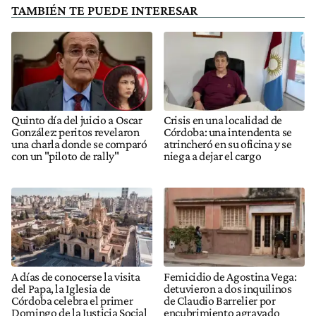
TAMBIÉN TE PUEDE INTERESAR
Quinto día del juicio a Oscar
Crisis en una localidad de
González: peritos revelaron
Córdoba: una intendenta se
una charla donde se comparó
atrincheró en su oficina y se
con un "piloto de rally"
niega a dejar el cargo
A días de conocerse la visita
Femicidio de Agostina Vega:
del Papa, la Iglesia de
detuvieron a dos inquilinos
Córdoba celebra el primer
de Claudio Barrelier por
Domingo de la Justicia Social
encubrimiento agravado