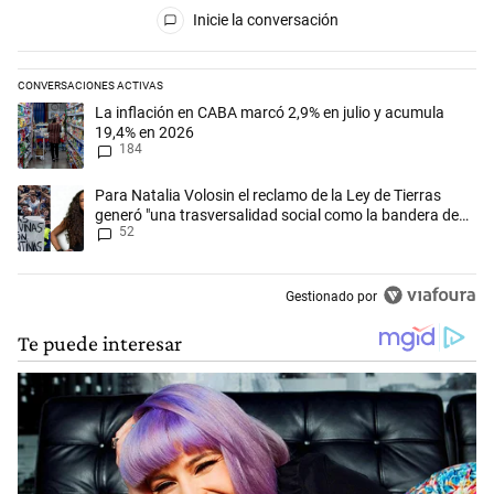
Todos los comentarios
Inicie la conversación
CONVERSACIONES ACTIVAS
Este listado muestra los artículos con más comentarios en los últimos 
Un artículo de tendencia con el título "La inflación en CABA marcó 2,
La inflación en CABA marcó 2,9% en julio y acumula
19,4% en 2026
184
Un artículo de tendencia con el título "Para Natalia Volosin el reclam
Para Natalia Volosin el reclamo de la Ley de Tierras
generó "una trasversalidad social como la bandera de
52
Malvinas"
Gestionado por