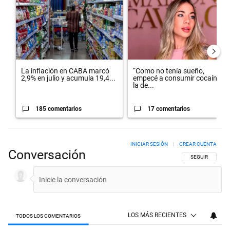
La inflación en CABA marcó
“Como no tenía sueño,
2,9% en julio y acumula 19,4...
empecé a consumir cocaína”:
la de...
185 comentarios
17 comentarios
INICIAR SESIÓN
|
CREAR CUENTA
Conversación
SIGA ESTA CON
SEGUIR
LOS MÁS RECIENTES
TODOS LOS COMENTARIOS