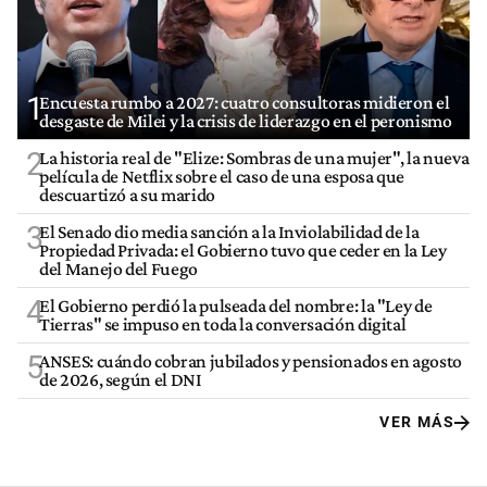
1
Encuesta rumbo a 2027: cuatro consultoras midieron el
desgaste de Milei y la crisis de liderazgo en el peronismo
2
La historia real de "Elize: Sombras de una mujer", la nueva
película de Netflix sobre el caso de una esposa que
descuartizó a su marido
3
El Senado dio media sanción a la Inviolabilidad de la
Propiedad Privada: el Gobierno tuvo que ceder en la Ley
del Manejo del Fuego
4
El Gobierno perdió la pulseada del nombre: la "Ley de
Tierras" se impuso en toda la conversación digital
5
ANSES: cuándo cobran jubilados y pensionados en agosto
de 2026, según el DNI
VER MÁS