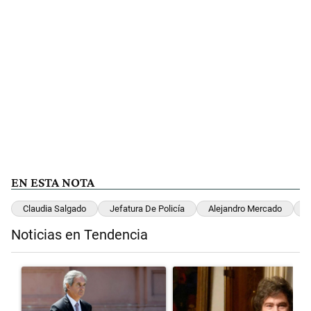
EN ESTA NOTA
Claudia Salgado
Jefatura De Policía
Alejandro Mercado
C
Noticias en Tendencia
Este listado muestra los artículos con más comentarios en los últimos 
Un artículo de tendencia con el título "Las inconsistencias de Quirn
Un artículo de tendencia con el 