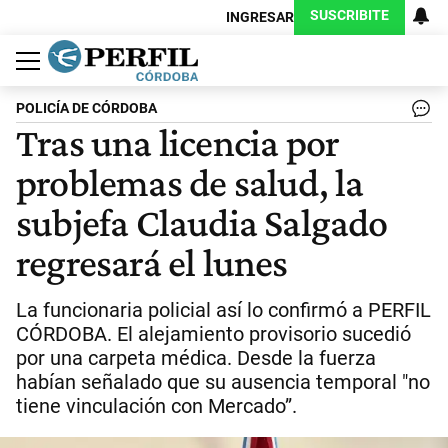
SUSCRIBITE
INGRESAR
Política
Economía
Judiciales
Sociedad
Cultura
Espectáculos
Deportes
Protagonistas
POLICÍA DE CÓRDOBA
Tras una licencia por
problemas de salud, la
subjefa Claudia Salgado
regresará el lunes
La funcionaria policial así lo confirmó a PERFIL
CÓRDOBA. El alejamiento provisorio sucedió
por una carpeta médica. Desde la fuerza
habían señalado que su ausencia temporal "no
tiene vinculación con Mercado”.