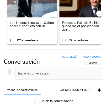
Las inconsistencias de Quirno
Encuesta: Patricia Bullrich
sobre el conflicto con Br...
queda mejor posicionada
que...
125 comentarios
55 comentarios
INICIAR SESIÓN
|
CREAR CUENTA
Conversación
SIGA ESTA CON
SEGUIR
LOS MÁS RECIENTES
TODOS LOS COMENTARIOS
Todos los comentarios
Inicie la conversación