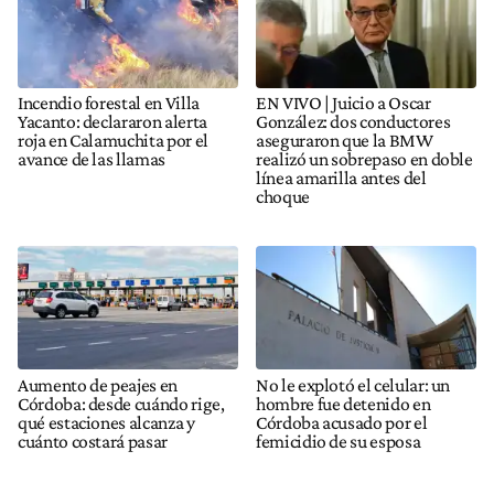
Incendio forestal en Villa
EN VIVO | Juicio a Oscar
Yacanto: declararon alerta
González: dos conductores
roja en Calamuchita por el
aseguraron que la BMW
avance de las llamas
realizó un sobrepaso en doble
línea amarilla antes del
choque
Aumento de peajes en
No le explotó el celular: un
Córdoba: desde cuándo rige,
hombre fue detenido en
qué estaciones alcanza y
Córdoba acusado por el
cuánto costará pasar
femicidio de su esposa