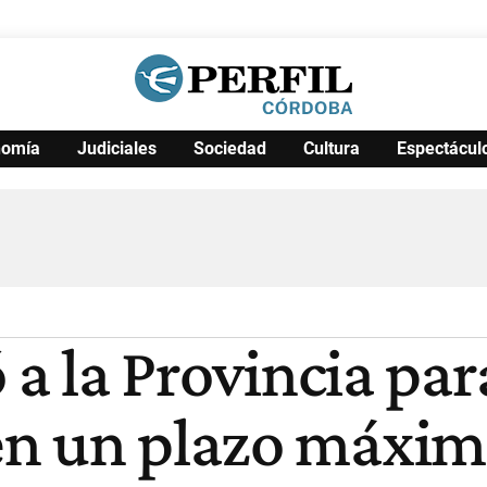
nomía
Judiciales
Sociedad
Cultura
Espectácul
Política
Pymes
Salud
Internacional
Clima
Deportes
Business
Noticias
Caras
 a la Provincia par
n un plazo máximo