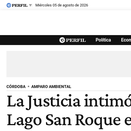
miércoles 05 de agosto de 2026
Últimas noticias
Política
Eco
Inicio
Ahora
Opinión
Cultura
Arte
Educación
Videos
Córdoba
Reperfilar
Diario del Juicio
CÓRDOBA
AMPARO AMBIENTAL
La Justicia intimó
Lago San Roque e