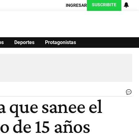
SUSCRIBITE
INGRESAR
os
Deportes
Protagonistas
Ciencia
Protagonistas
Tecnología
CARAS
Exitoina
Turismo
Exitoina
Gaming
Vivo
CO
a que sanee el
La
Jus
co
 de 15 años
el
det
del
La