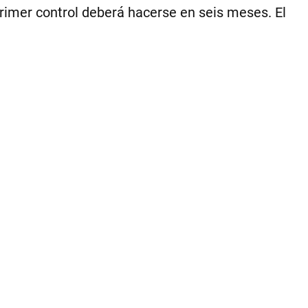
Sa
primer control deberá hacerse en seis meses. El
Ro
y
or
co
pl
esp
su
re
|
Ce
Per