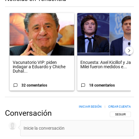
Este listado muestra los artículos con más comentarios en los últimos 
Un artículo de tendencia con el título "Vacunatorio VIP: piden inda
Un artículo de tendencia con el 
Vacunatorio VIP: piden
Encuesta: Axel Kicillof y Javier
indagar a Eduardo y Chiche
Milei fueron medidos e...
Duhal...
32 comentarios
18 comentarios
INICIAR SESIÓN
|
CREAR CUENTA
Conversación
SIGA ESTA CON
SEGUIR