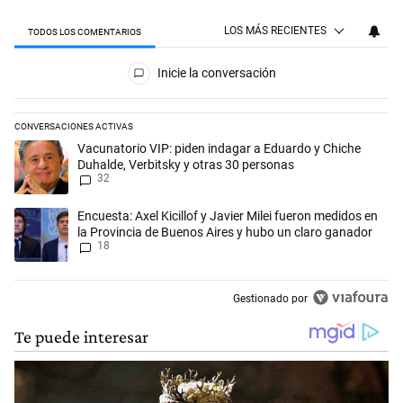
LOS MÁS RECIENTES
TODOS LOS COMENTARIOS
Todos los comentarios
Inicie la conversación
CONVERSACIONES ACTIVAS
Este listado muestra los artículos con más comentarios en los últimos 
Un artículo de tendencia con el título "Vacunatorio VIP: piden indaga
Vacunatorio VIP: piden indagar a Eduardo y Chiche
Duhalde, Verbitsky y otras 30 personas
32
Un artículo de tendencia con el título "Encuesta: Axel Kicillof y Javie
Encuesta: Axel Kicillof y Javier Milei fueron medidos en
la Provincia de Buenos Aires y hubo un claro ganador
18
Gestionado por