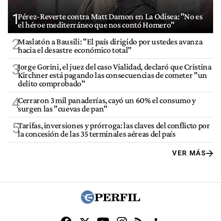
1
Pérez-Reverte contra Matt Damon en La Odisea: "No es
el héroe mediterráneo que nos contó Homero"
2
Maslatón a Bausili: "El país dirigido por ustedes avanza
hacia el desastre económico total"
3
Jorge Gorini, el juez del caso Vialidad, declaró que Cristina
Kirchner está pagando las consecuencias de cometer "un
delito comprobado"
4
Cerraron 3 mil panaderías, cayó un 60% el consumo y
surgen las "cuevas de pan"
5
Tarifas, inversiones y prórroga: las claves del conflicto por
la concesión de las 35 terminales aéreas del país
VER MÁS