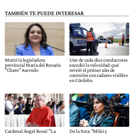
TAMBIÉN TE PUEDE INTERESAR
Murió la legisladora
Uno de cada diez conductores
provincial María del Rosario
excedió la velocidad: qué
"Charo" Acevedo
reveló el primer año de
controles con radares visibles
en Córdoba
Cardenal Ángel Rossi: "La
De la Sota: "Milei y