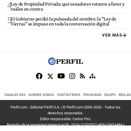
4
Ley de Propiedad Privada: qué senadores votaron a favor y
cuáles en contra
5
El Gobierno perdió la pulseada del nombre: la "Ley de
Tierras" se impuso en toda la conversación digital
VER MÁS
CANALES RSS
QUIENES SOMOS
CONTÁCTENOS
PRIVACIDAD
EQUIPO
REGLAS
Perfil.com - Editorial Perfil S.A.
| © Perfil.com 2006-2026 - Todos los
derechos reservados.
Editor responsable: Carlos Piro.
Registro de la propiedad intelectual RL-2024-31002957-APN-DNDA#MJ
Dirección:
California 2715
,
C1289ABI
,
CABA, Argentina
| Teléfono:
+54 9 11