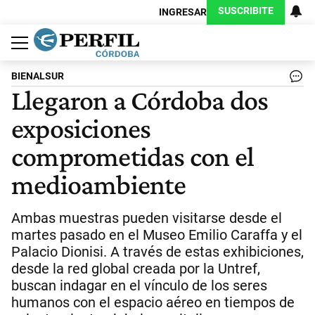
SUSCRIBITE
INGRESAR
Política
Economía
Judiciales
Sociedad
Cultura
Espectáculos
Deportes
Protagonistas
BIENALSUR
Llegaron a Córdoba dos
exposiciones
comprometidas con el
medioambiente
Ambas muestras pueden visitarse desde el
martes pasado en el Museo Emilio Caraffa y el
Palacio Dionisi. A través de estas exhibiciones,
desde la red global creada por la Untref,
buscan indagar en el vínculo de los seres
humanos con el espacio aéreo en tiempos de