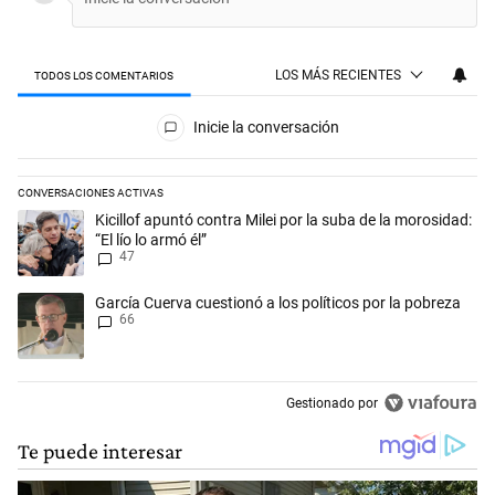
LOS MÁS RECIENTES
TODOS LOS COMENTARIOS
Todos los comentarios
Inicie la conversación
CONVERSACIONES ACTIVAS
Este listado muestra los artículos con más comentarios en los últimos 
Un artículo de tendencia con el título "Kicillof apuntó contra Milei por 
Kicillof apuntó contra Milei por la suba de la morosidad:
“El lío lo armó él”
47
Un artículo de tendencia con el título "García Cuerva cuestionó a los p
García Cuerva cuestionó a los políticos por la pobreza
66
Gestionado por