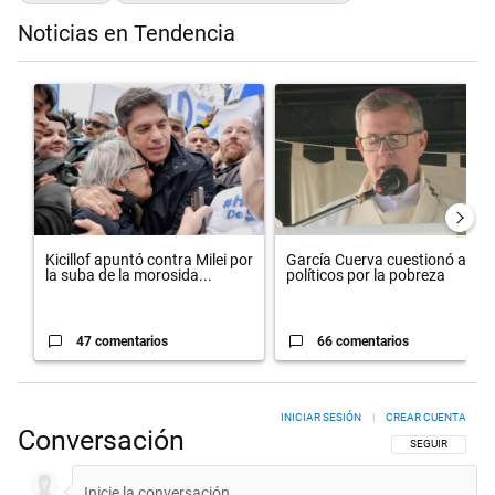
Noticias en Tendencia
Este listado muestra los artículos con más comentarios en los últimos 
Un artículo de tendencia con el título "Kicillof apuntó contra Milei po
Un artículo de tendencia con el 
Kicillof apuntó contra Milei por
García Cuerva cuestionó a los
la suba de la morosida...
políticos por la pobreza
47 comentarios
66 comentarios
INICIAR SESIÓN
|
CREAR CUENTA
Conversación
SIGA ESTA CON
SEGUIR