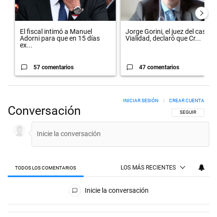
El fiscal intimó a Manuel
Jorge Gorini, el juez del caso
Adorni para que en 15 días
Vialidad, declaró que Cr...
ex...
57 comentarios
47 comentarios
INICIAR SESIÓN
|
CREAR CUENTA
Conversación
SIGA ESTA CON
SEGUIR
LOS MÁS RECIENTES
TODOS LOS COMENTARIOS
Todos los comentarios
Inicie la conversación