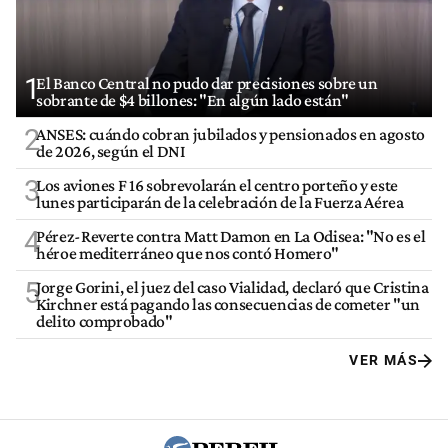
1
El Banco Central no pudo dar precisiones sobre un
sobrante de $4 billones: "En algún lado están"
2
ANSES: cuándo cobran jubilados y pensionados en agosto
de 2026, según el DNI
3
Los aviones F 16 sobrevolarán el centro porteño y este
lunes participarán de la celebración de la Fuerza Aérea
4
Pérez-Reverte contra Matt Damon en La Odisea: "No es el
héroe mediterráneo que nos contó Homero"
5
Jorge Gorini, el juez del caso Vialidad, declaró que Cristina
Kirchner está pagando las consecuencias de cometer "un
delito comprobado"
VER MÁS