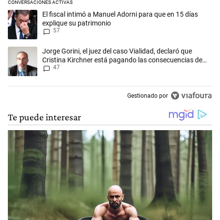
CONVERSACIONES ACTIVAS
Este listado muestra los artículos con más comentarios en los últimos 
Un artículo de tendencia con el título "El fiscal intimó a Manuel Adorn
El fiscal intimó a Manuel Adorni para que en 15 días
explique su patrimonio
57
Un artículo de tendencia con el título "Jorge Gorini, el juez del caso
Jorge Gorini, el juez del caso Vialidad, declaró que
Cristina Kirchner está pagando las consecuencias de
47
cometer "un delito comprobado"
Gestionado por