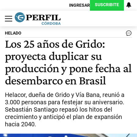
SUSCRIBITE
INGRESAR
Política
Economía
Judiciales
Sociedad
Cultura
Espectáculos
Deportes
Protagonistas
HELADO
Los 25 años de Grido:
proyecta duplicar su
producción y pone fecha al
desembarco en Brasil
Helacor, dueña de Grido y Vía Bana, reunió a
3.000 personas para festejar su aniversario.
Sebastián Santiago repasó los hitos del
crecimiento y anticipó el plan de expansión
hacia 2040.