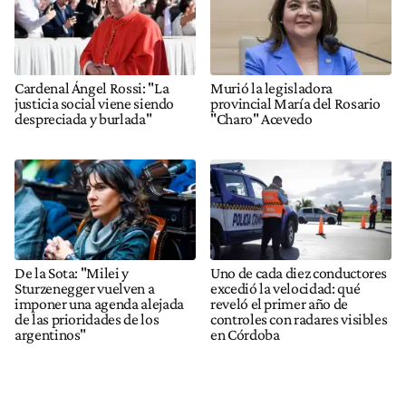
Cardenal Ángel Rossi: "La
Murió la legisladora
justicia social viene siendo
provincial María del Rosario
despreciada y burlada"
"Charo" Acevedo
De la Sota: "Milei y
Uno de cada diez conductores
Sturzenegger vuelven a
excedió la velocidad: qué
imponer una agenda alejada
reveló el primer año de
de las prioridades de los
controles con radares visibles
argentinos"
en Córdoba