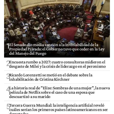
1
El Senado dio media sanción a la Inviolabilidad de la
Propiedad Privada: el Gobierno tuvo que ceder en la Ley
del Manejo del Fuego
2
Encuesta rumbo a 2027: cuatro consultoras midieron el
desgaste de Milei y la crisis de liderazgo en el peronismo
3
Ricardo Lorenzetti se metió en el debate sobre la
inhabilitación de Cristina Kirchner
4
La historia real de "Elize: Sombras de una mujer", la nueva
película de Netflix sobre el caso de una esposa que
descuartizó a su marido
5
Tercera Guerra Mundial: la inteligencia artificial reveló
cuáles serían los primeros países latinoamericanos en ser
derrotados