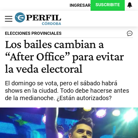
SUSCRIBITE
INGRESAR
Política
Economía
Judiciales
Sociedad
Cultura
Espectáculos
Deportes
Protagonistas
ELECCIONES PROVINCIALES
Los bailes cambian a
“After Office” para evitar
la veda electoral
El domingo se vota, pero el sábado habrá
shows en la ciudad. Todo debe hacerse antes
de la medianoche. ¿Están autorizados?