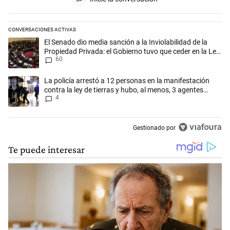
CONVERSACIONES ACTIVAS
Este listado muestra los artículos con más comentarios en los últimos 
Un artículo de tendencia con el título "El Senado dio media sanción a l
El Senado dio media sanción a la Inviolabilidad de la
Propiedad Privada: el Gobierno tuvo que ceder en la Ley
60
del Manejo del Fuego
Un artículo de tendencia con el título "La policía arrestó a 12 persona
La policía arrestó a 12 personas en la manifestación
contra la ley de tierras y hubo, al menos, 3 agentes
4
heridos
Gestionado por