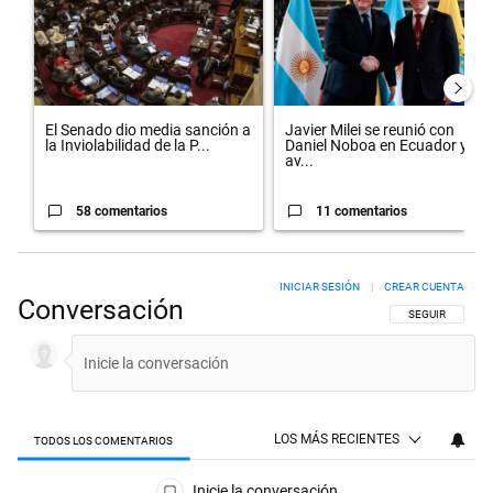
El Senado dio media sanción a
Javier Milei se reunió con
la Inviolabilidad de la P...
Daniel Noboa en Ecuador y
av...
58 comentarios
11 comentarios
INICIAR SESIÓN
|
CREAR CUENTA
Conversación
SIGA ESTA CON
SEGUIR
LOS MÁS RECIENTES
TODOS LOS COMENTARIOS
Todos los comentarios
Inicie la conversación