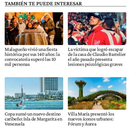
TAMBIÉN TE PUEDE INTERESAR
Malagueño vivió una fiesta
La víctima que logró escapar
histórica por sus 140 años: la
de la casa de Claudio Barrelier
convocatoria superó las 10
el año pasado presenta
mil personas
lesiones psicológicas graves
Copa sumó un nuevo destino
Villa María presentó los
caribeño: Isla de Margarita en
nuevos íconos urbanos:
Venezuela
Fórum y Áurea