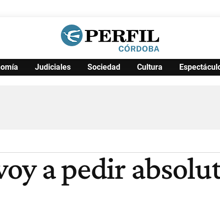
nomía
Judiciales
Sociedad
Cultura
Espectácul
Política
Pymes
Salud
Internacional
Clima
Deportes
Business
Noticias
Caras
 voy a pedir absol