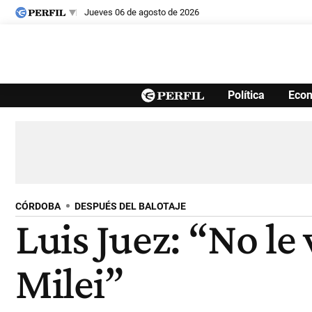
jueves 06 de agosto de 2026
Últimas noticias
Política
Eco
Inicio
Ahora
Opinión
Cultura
Arte
Educación
Videos
Córdoba
Reperfilar
Diario del Juicio
CÓRDOBA
DESPUÉS DEL BALOTAJE
Luis Juez: “No le
Milei”