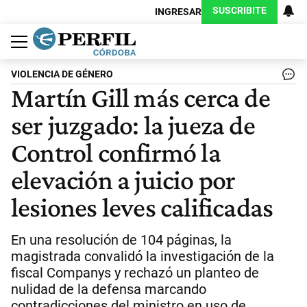
SUSCRIBITE
INGRESAR
Política
Economía
Judiciales
Sociedad
Cultura
Espectáculos
Deportes
Protagonistas
VIOLENCIA DE GÉNERO
Martín Gill más cerca de
ser juzgado: la jueza de
Control confirmó la
elevación a juicio por
lesiones leves calificadas
En una resolución de 104 páginas, la
magistrada convalidó la investigación de la
fiscal Companys y rechazó un planteo de
nulidad de la defensa marcando
contradicciones del ministro en uso de