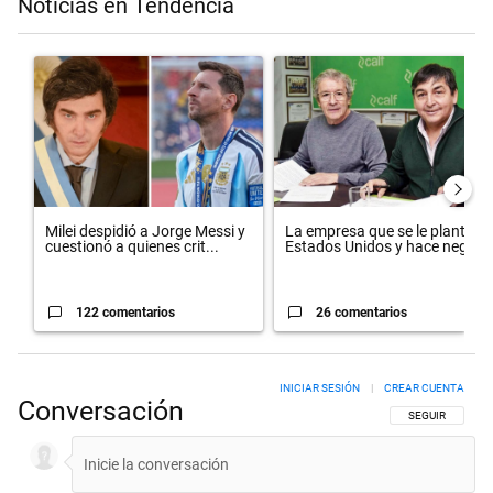
Noticias en Tendencia
Este listado muestra los artículos con más comentarios en los últimos 
Un artículo de tendencia con el título "Milei despidió a Jorge Messi
Un artículo de tendencia con el
Milei despidió a Jorge Messi y
La empresa que se le plantó a
cuestionó a quienes crit...
Estados Unidos y hace neg...
122 comentarios
26 comentarios
INICIAR SESIÓN
|
CREAR CUENTA
Conversación
SIGA ESTA CON
SEGUIR