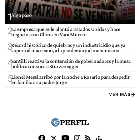
1
Algo pasó
2
La empresa que se le plantó a Estados Unidos y hace
negocios con China en Vaca Muerta
3
Récord histórico de quiebras y un industricidio que ya
supera al macrismo, a la pandemia y al menemismo
4
Santilli reactiva la contención de gobernadores y la mesa
política convoca a Sturzenegger
5
Lionel Messi arribó por la noche a Rosario para despedir
en familia a su padre Jorge
VER MÁS