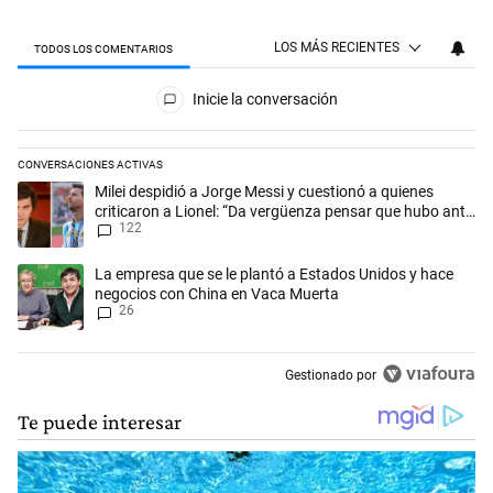
LOS MÁS RECIENTES
TODOS LOS COMENTARIOS
Todos los comentarios
Inicie la conversación
CONVERSACIONES ACTIVAS
Este listado muestra los artículos con más comentarios en los últimos 
Un artículo de tendencia con el título "Milei despidió a Jorge Messi y
Milei despidió a Jorge Messi y cuestionó a quienes
criticaron a Lionel: “Da vergüenza pensar que hubo anti-
122
Messi”
Un artículo de tendencia con el título "La empresa que se le plantó 
La empresa que se le plantó a Estados Unidos y hace
negocios con China en Vaca Muerta
26
Gestionado por