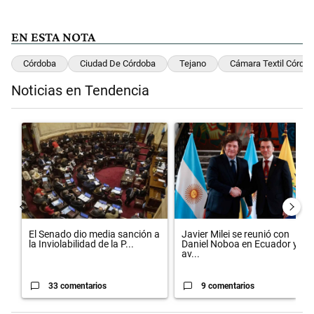
EN ESTA NOTA
Córdoba
Ciudad De Córdoba
Tejano
Cámara Textil Córdo
Noticias en Tendencia
Este listado muestra los artículos con más comentarios en los últimos 
Un artículo de tendencia con el título "El Senado dio media sanción 
Un artículo de tendencia con el 
El Senado dio media sanción a
Javier Milei se reunió con
la Inviolabilidad de la P...
Daniel Noboa en Ecuador y
av...
33 comentarios
9 comentarios