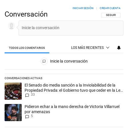
INICIAR SESIÓN
|
CREAR CUENTA
Conversación
SIGA ESTA CON
SEGUIR
LOS MÁS RECIENTES
TODOS LOS COMENTARIOS
Todos los comentarios
Inicie la conversación
CONVERSACIONES ACTIVAS
Este listado muestra los artículos con más comentarios en los últimos 
Un artículo de tendencia con el título "El Senado dio media sanción a l
El Senado dio media sanción a la Inviolabilidad de la
Propiedad Privada: el Gobierno tuvo que ceder en la Ley
33
del Manejo del Fuego
Un artículo de tendencia con el título "Pidieron echar a la mano derec
Pidieron echar a la mano derecha de Victoria Villarruel
por amenazas
5