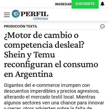
SUSCRIBITE
INGRESAR
Política
Economía
Judiciales
Sociedad
Cultura
Espectáculos
Deportes
Protagonistas
PRODUCCIÓN TEXTIL
¿Motor de cambio o
competencia desleal?
Shein y Temu
reconfiguran el consumo
en Argentina
Gigantes del e-commerce irrumpen con
descuentos imperdibles y precios agresivos,
alterando el mercado textil local. Mientras
algunos sectores ven una chance para innovar
y crecer, otros advierten sobre la falta de