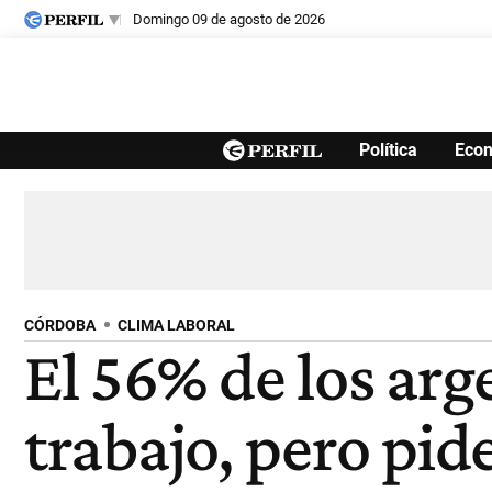
domingo 09 de agosto de 2026
Últimas noticias
Política
Eco
Inicio
Ahora
Opinión
Cultura
Arte
Educación
Videos
Córdoba
Reperfilar
Diario del Juicio
CÓRDOBA
CLIMA LABORAL
El 56% de los ar
trabajo, pero pid