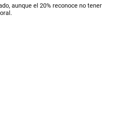
de
vado, aunque el 20% reconoce no tener
las
oral.
ha
qu
va
a
nec
en
el
20
no
las
sa
|
Ce
Per