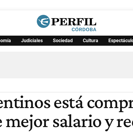
nomía
Judiciales
Sociedad
Cultura
Espectácul
Política
Pymes
Salud
Internacional
Clima
Deportes
Business
Noticias
Caras
gentinos está comp
e mejor salario y 