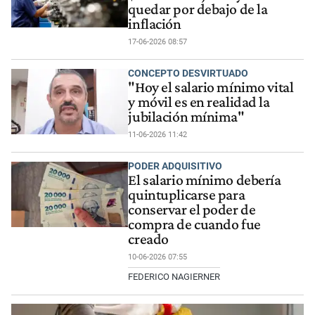
quedar por debajo de la
inflación
17-06-2026 08:57
CONCEPTO DESVIRTUADO
"Hoy el salario mínimo vital
y móvil es en realidad la
jubilación mínima"
11-06-2026 11:42
PODER ADQUISITIVO
El salario mínimo debería
quintuplicarse para
conservar el poder de
compra de cuando fue
creado
10-06-2026 07:55
FEDERICO NAGIERNER