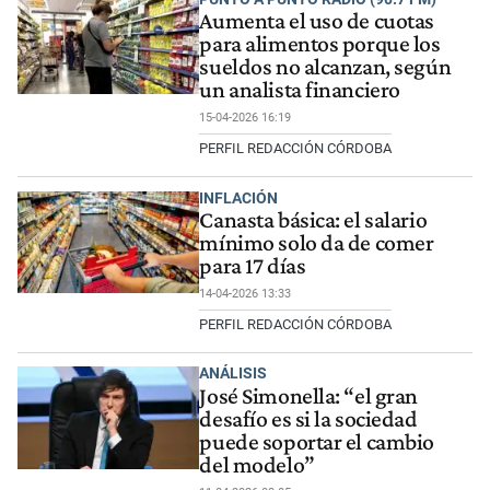
Aumenta el uso de cuotas
para alimentos porque los
sueldos no alcanzan, según
un analista financiero
15-04-2026 16:19
PERFIL REDACCIÓN CÓRDOBA
INFLACIÓN
Canasta básica: el salario
mínimo solo da de comer
para 17 días
14-04-2026 13:33
PERFIL REDACCIÓN CÓRDOBA
ANÁLISIS
José Simonella: “el gran
desafío es si la sociedad
puede soportar el cambio
del modelo”