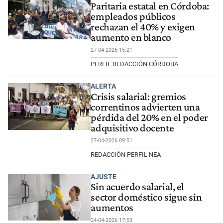
Paritaria estatal en Córdoba:
empleados públicos
rechazan el 40% y exigen
aumento en blanco
27-04-2026 15:21
PERFIL REDACCIÓN CÓRDOBA
ALERTA
Crisis salarial: gremios
correntinos advierten una
pérdida del 20% en el poder
adquisitivo docente
27-04-2026 09:51
REDACCIÓN PERFIL NEA
AJUSTE
Sin acuerdo salarial, el
sector doméstico sigue sin
aumentos
24-04-2026 17:53