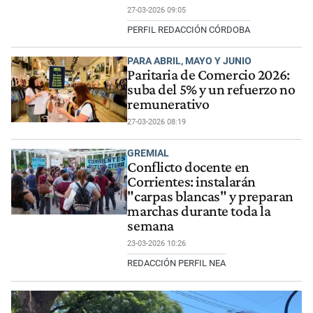
27-03-2026 09:05
PERFIL REDACCIÓN CÓRDOBA
PARA ABRIL, MAYO Y JUNIO
Paritaria de Comercio 2026:
suba del 5% y un refuerzo no
remunerativo
27-03-2026 08:19
GREMIAL
Conflicto docente en
Corrientes: instalarán
"carpas blancas" y preparan
marchas durante toda la
semana
23-03-2026 10:26
REDACCIÓN PERFIL NEA