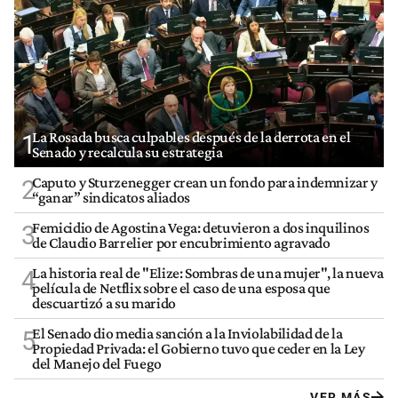
La Rosada busca culpables después de la derrota en el
1
Senado y recalcula su estrategia
Caputo y Sturzenegger crean un fondo para indemnizar y
2
“ganar” sindicatos aliados
Femicidio de Agostina Vega: detuvieron a dos inquilinos
3
de Claudio Barrelier por encubrimiento agravado
La historia real de "Elize: Sombras de una mujer", la nueva
4
película de Netflix sobre el caso de una esposa que
descuartizó a su marido
El Senado dio media sanción a la Inviolabilidad de la
5
Propiedad Privada: el Gobierno tuvo que ceder en la Ley
del Manejo del Fuego
VER MÁS