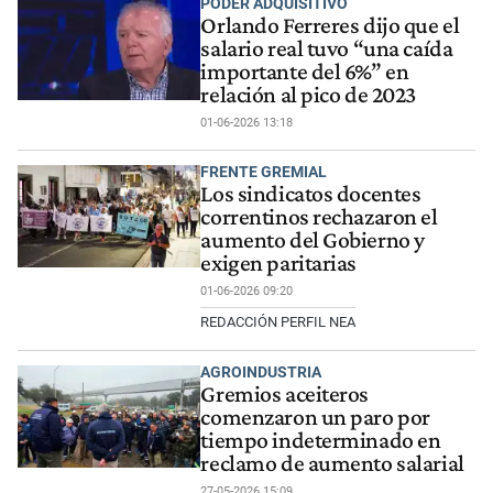
PODER ADQUISITIVO
Orlando Ferreres dijo que el
salario real tuvo “una caída
importante del 6%” en
relación al pico de 2023
01-06-2026 13:18
FRENTE GREMIAL
Los sindicatos docentes
correntinos rechazaron el
aumento del Gobierno y
exigen paritarias
01-06-2026 09:20
REDACCIÓN PERFIL NEA
AGROINDUSTRIA
Gremios aceiteros
comenzaron un paro por
tiempo indeterminado en
reclamo de aumento salarial
27-05-2026 15:09