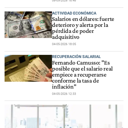
08-05-2026 18:48
ACTIVIDAD ECONÓMICA
Salarios en dólares: fuerte
deterioro y alerta por la
pérdida de poder
adquisitivo
04-05-2026 18:05
RECUPERACIÓN SALARIAL
Fernando Camusso: "Es
posible que el salario real
empiece a recuperarse
conforme la tasa de
inflación"
04-05-2026 12:33