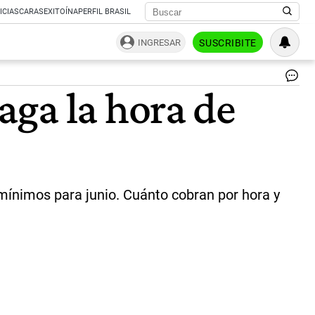
ICIAS
CARAS
EXITOÍNA
PERFIL BRASIL
INGRESAR
SUSCRIBITE
Así
aga la hora de
qu
los
su
de
las
em
do
|
mínimos para junio. Cuánto cobran por hora y
Fr