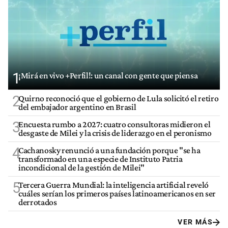
1
¡Mirá en vivo +Perfil!: un canal con gente que piensa
2
Quirno reconoció que el gobierno de Lula solicitó el retiro
del embajador argentino en Brasil
3
Encuesta rumbo a 2027: cuatro consultoras midieron el
desgaste de Milei y la crisis de liderazgo en el peronismo
4
Cachanosky renunció a una fundación porque "se ha
transformado en una especie de Instituto Patria
incondicional de la gestión de Milei"
5
Tercera Guerra Mundial: la inteligencia artificial reveló
cuáles serían los primeros países latinoamericanos en ser
derrotados
VER MÁS