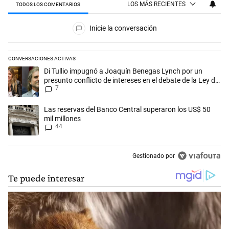
LOS MÁS RECIENTES
TODOS LOS COMENTARIOS
Todos los comentarios
Inicie la conversación
CONVERSACIONES ACTIVAS
Este listado muestra los artículos con más comentarios en los últimos 
Un artículo de tendencia con el título "Di Tullio impugnó a Joaquín Ben
Di Tullio impugnó a Joaquín Benegas Lynch por un
presunto conflicto de intereses en el debate de la Ley de
7
Tierras
Un artículo de tendencia con el título "Las reservas del Banco Central
Las reservas del Banco Central superaron los US$ 50
mil millones
44
Gestionado por