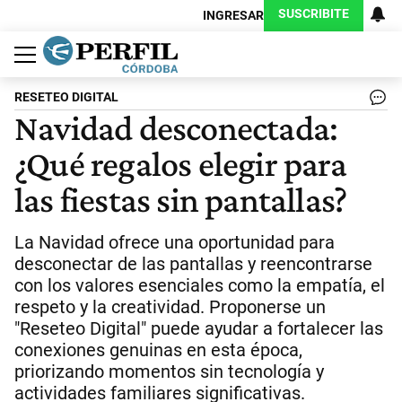
SUSCRIBITE
INGRESAR
Política
Economía
Judiciales
Sociedad
Cultura
Espectáculos
Deportes
Protagonistas
RESETEO DIGITAL
Navidad desconectada:
¿Qué regalos elegir para
las fiestas sin pantallas?
La Navidad ofrece una oportunidad para
desconectar de las pantallas y reencontrarse
con los valores esenciales como la empatía, el
respeto y la creatividad. Proponerse un
"Reseteo Digital" puede ayudar a fortalecer las
conexiones genuinas en esta época,
priorizando momentos sin tecnología y
actividades familiares significativas.