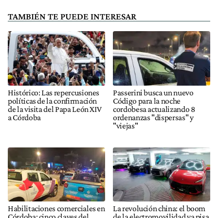
TAMBIÉN TE PUEDE INTERESAR
Histórico: Las repercusiones
Passerini busca un nuevo
políticas de la confirmación
Código para la noche
de la visita del Papa León XIV
cordobesa actualizando 8
a Córdoba
ordenanzas "dispersas" y
"viejas"
Habilitaciones comerciales en
La revolución china: el boom
Córdoba: cinco claves del
de la electromovilidad ya pisa