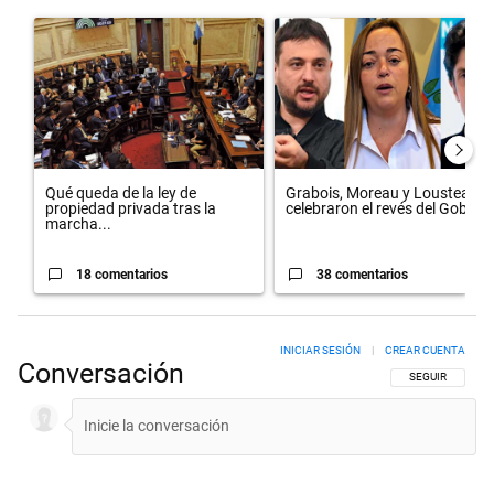
Este listado muestra los artículos con más comentarios en los últimos 
Un artículo de tendencia con el título "Qué queda de la ley de propie
Un artículo de tendencia con el 
Qué queda de la ley de
Grabois, Moreau y Lousteau
propiedad privada tras la
celebraron el revés del Gobi...
marcha...
18 comentarios
38 comentarios
INICIAR SESIÓN
|
CREAR CUENTA
Conversación
SIGA ESTA CON
SEGUIR