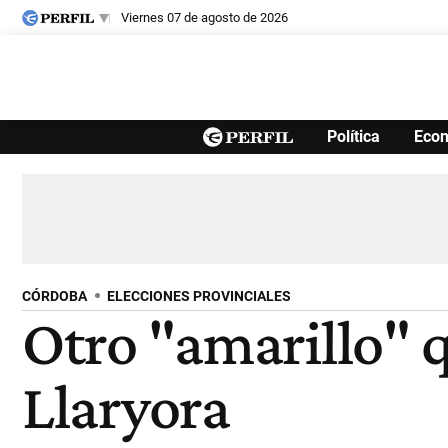
viernes 07 de agosto de 2026
Últimas noticias
Política
Eco
Inicio
Ahora
Opinión
Cultura
Arte
Educación
Videos
Córdoba
Reperfilar
Diario del Juicio
CÓRDOBA
ELECCIONES PROVINCIALES
Otro "amarillo" q
Llaryora