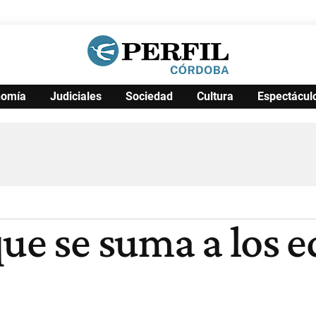
nomía
Judiciales
Sociedad
Cultura
Espectácul
Política
Pymes
Salud
Internacional
Clima
Deportes
Business
Noticias
Caras
ue se suma a los 