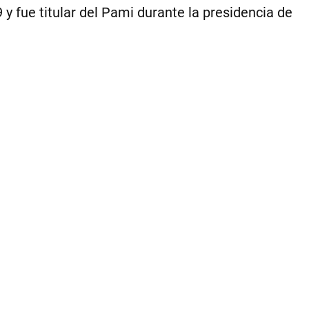
y
 y fue titular del Pami durante la presidencia de
ab
el
Pr
|
Per
Ce