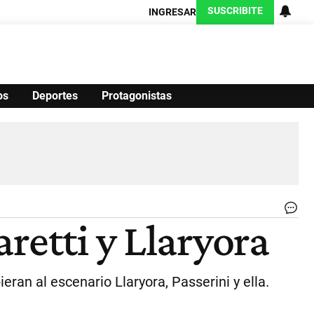
SUSCRIBITE
INGRESAR
os
Deportes
Protagonistas
Ciencia
Protagonistas
Tecnología
CARAS
Exitoina
Turismo
Exitoina
Gaming
Vivo
My
retti y Llaryora
Pru
|
CE
PE
an al escenario Llaryora, Passerini y ella.