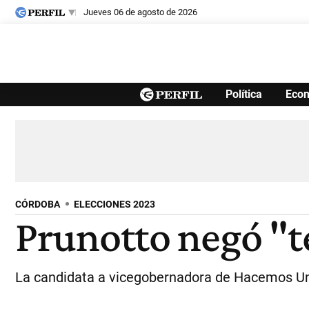
jueves 06 de agosto de 2026
Últimas noticias
Política
Eco
Inicio
Ahora
Opinión
Cultura
Arte
Educación
Videos
Córdoba
Reperfilar
Diario del Juicio
CÓRDOBA
ELECCIONES 2023
Prunotto negó "te
La candidata a vicegobernadora de Hacemos Unido