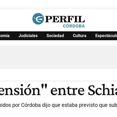
nomía
Judiciales
Sociedad
Cultura
Espectácul
Política
Pymes
Salud
Internacional
Clima
Deportes
Business
Noticias
Caras
nsión" entre Schia
s por Córdoba dijo que estaba previsto que subier