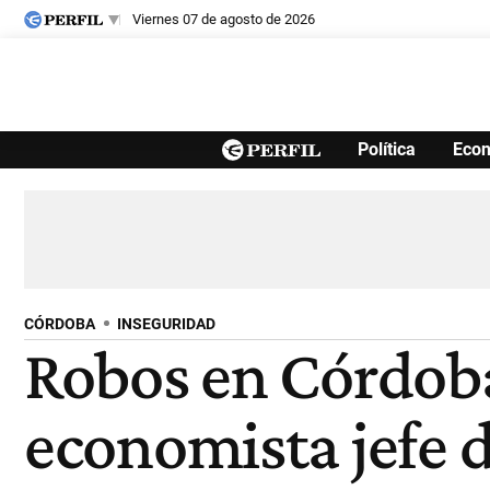
viernes 07 de agosto de 2026
Últimas noticias
Política
Eco
Inicio
Ahora
Opinión
Cultura
Arte
Educación
Videos
Córdoba
Reperfilar
Diario del Juicio
CÓRDOBA
INSEGURIDAD
Robos en Córdoba
economista jefe d