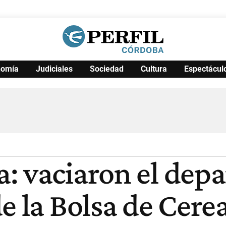
nomía
Judiciales
Sociedad
Cultura
Espectácul
Política
Pymes
Salud
Internacional
Clima
Deportes
Business
Noticias
Caras
: vaciaron el dep
e la Bolsa de Cere