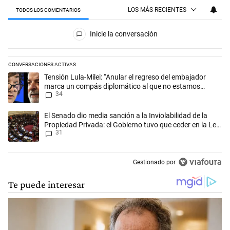
LOS MÁS RECIENTES
TODOS LOS COMENTARIOS
Todos los comentarios
Inicie la conversación
CONVERSACIONES ACTIVAS
Este listado muestra los artículos con más comentarios en los últimos 
Un artículo de tendencia con el título "Tensión Lula-Milei: “Anular 
Tensión Lula-Milei: “Anular el regreso del embajador
marca un compás diplomático al que no estamos
34
acostumbrados"
Un artículo de tendencia con el título "El Senado dio media sanción a l
El Senado dio media sanción a la Inviolabilidad de la
Propiedad Privada: el Gobierno tuvo que ceder en la Ley
31
del Manejo del Fuego
Gestionado por