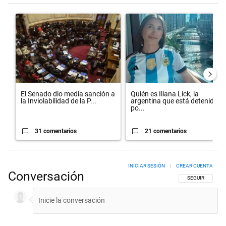
Este listado muestra los artículos con más comentarios en los últimos 
Un artículo de tendencia con el título "El Senado dio media sanción 
Un artículo de tendencia con el 
El Senado dio media sanción a
Quién es Iliana Lick, la
la Inviolabilidad de la P...
argentina que está detenida
po...
31 comentarios
21 comentarios
INICIAR SESIÓN
|
CREAR CUENTA
Conversación
SIGA ESTA CON
SEGUIR