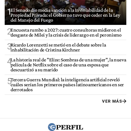
1
El Senado dio media sanción a la Inviolabilidad de la
Propiedad Privada: el Gobierno tuvo que ceder en la Ley
del Manejo del Fuego
2
Encuesta rumbo a 2027: cuatro consultoras midieron el
desgaste de Milei y la crisis de liderazgo en el peronismo
3
Ricardo Lorenzetti se metió en el debate sobre la
inhabilitación de Cristina Kirchner
4
La historia real de "Elize: Sombras de una mujer", la nueva
película de Netflix sobre el caso de una esposa que
descuartizó a su marido
5
Tercera Guerra Mundial: la inteligencia artificial reveló
cuáles serían los primeros países latinoamericanos en ser
derrotados
VER MÁS