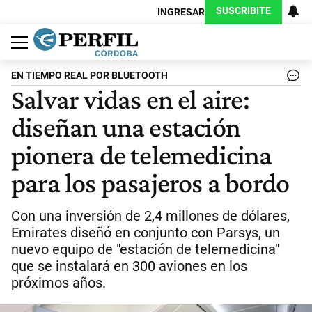
SUSCRIBITE
INGRESAR
Política
Economía
Judiciales
Sociedad
Cultura
Espectáculos
Deportes
Protagonistas
EN TIEMPO REAL POR BLUETOOTH
Salvar vidas en el aire:
diseñan una estación
pionera de telemedicina
para los pasajeros a bordo
Con una inversión de 2,4 millones de dólares,
Emirates diseñó en conjunto con Parsys, un
nuevo equipo de "estación de telemedicina"
que se instalará en 300 aviones en los
próximos años.