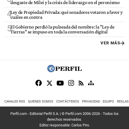
desgaste de Milei y la crisis de liderazgo en el peronismo
4
Ley de Propiedad Privada: qué senadores votaron a favor y
cuáles en contra
5
El Gobierno perdió la pulseada del nombre: la "Ley de
Tierras" se impuso en toda la conversación digital
VER MÁS
CANALES RSS
QUIENES SOMOS
CONTÁCTENOS
PRIVACIDAD
EQUIPO
REGLAS
Perfil.com - Editorial Perfil S.A.
| © Perfil.com 2006-2026 - Todos los
derechos reservados.
Editor responsable: Carlos Piro.