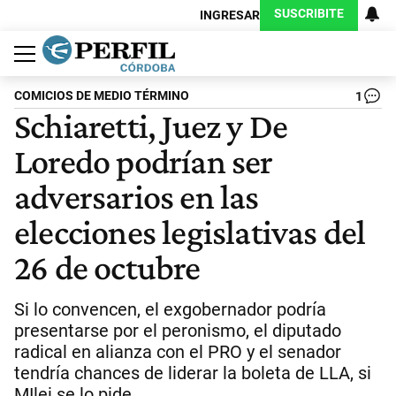
SUSCRIBITE
INGRESAR
Política
Economía
Judiciales
Sociedad
Cultura
Espectáculos
Deportes
Protagonistas
COMICIOS DE MEDIO TÉRMINO
1
Schiaretti, Juez y De
Loredo podrían ser
adversarios en las
elecciones legislativas del
26 de octubre
Si lo convencen, el exgobernador podría
presentarse por el peronismo, el diputado
radical en alianza con el PRO y el senador
tendría chances de liderar la boleta de LLA, si
MIlei se lo pide.