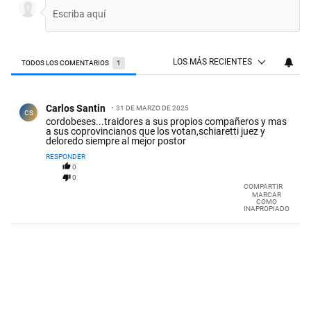
LOS MÁS RECIENTES
TODOS LOS COMENTARIOS
1
Todos los comentarios
Comentario de Carlos Santin.
Carlos Santin
31 DE MARZO DE 2025
CS
cordobeses...traidores a sus propios compañeros y mas
a sus coprovincianos que los votan,schiaretti juez y
deloredo siempre al mejor postor
RESPONDER
0
0
COMPARTIR
MARCAR
COMO
INAPROPIADO