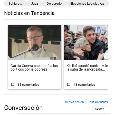
Schiaretti
Juez
De Loredo
Elecciones Legislativas
Noticias en Tendencia
Este listado muestra los artículos con más comentarios en los últimos 
Un artículo de tendencia con el título "García Cuerva cuestionó a los
Un artículo de tendencia con el t
García Cuerva cuestionó a los
Kicillof apuntó contra Milei por
políticos por la pobreza
la suba de la morosida...
65 comentarios
41 comentarios
INICIAR SESIÓN
|
CREAR CUENTA
Conversación
SIGA ESTA CON
SEGUIR