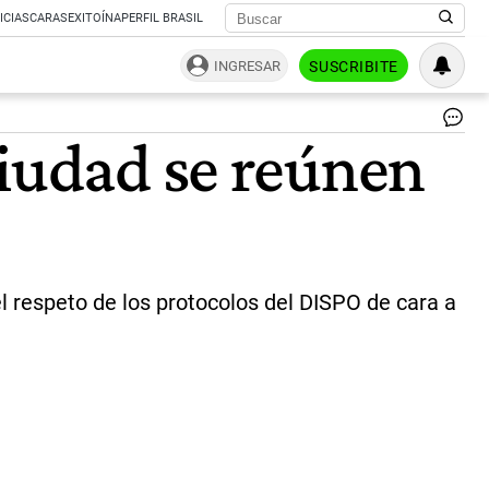
ICIAS
CARAS
EXITOÍNA
PERFIL BRASIL
INGRESAR
SUSCRIBITE
Na
Ciudad se reúnen
Pro
y
Ci
se
vu
a
reu
pa
 respeto de los protocolos del DISPO de cara a
def
el
fut
del
DI
mi
cr
los
ca