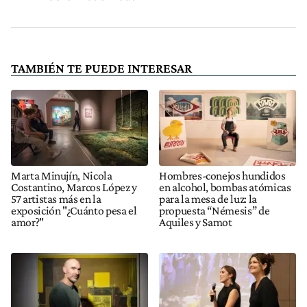
TAMBIÉN TE PUEDE INTERESAR
Marta Minujín, Nicola
Hombres-conejos hundidos
Costantino, Marcos López y
en alcohol, bombas atómicas
57 artistas más en la
para la mesa de luz: la
exposición "¿Cuánto pesa el
propuesta “Némesis” de
amor?"
Aquiles y Samot