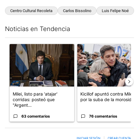
Centro Cultural Recoleta
Carlos Bissolino
Luis Felipe Noé
Noticias en Tendencia
Este listado muestra los artículos con más comentarios en los últim
Un artículo de tendencia con el título "Milei, listo para 'atajar
Un artículo de tendencia con el
Milei, listo para 'atajar'
Kicillof apuntó contra Milei
corridas: posteó que
por la suba de la morosida...
"Argent...
63 comentarios
76 comentarios
INICIAR SESIÓN
|
CREAR CUENTA