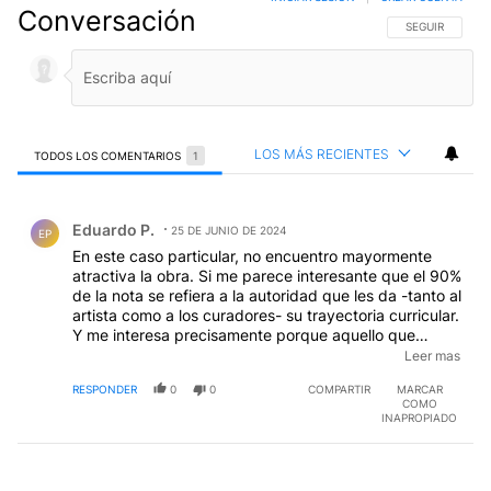
Conversación
SIGA ESTA CO
SEGUIR
LOS MÁS RECIENTES
TODOS LOS COMENTARIOS
1
Todos los comentarios
Comentario de Eduardo P..
Eduardo P.
25 DE JUNIO DE 2024
EP
En este caso particular, no encuentro mayormente
atractiva la obra. Si me parece interesante que el 90%
de la nota se refiera a la autoridad que les da -tanto al
artista como a los curadores- su trayectoria curricular.
Y me interesa precisamente porque aquello que
(confieso) no me despierta el menor interés estético,
Leer mas
parece material "de culto" para estos académicos de
RESPONDER
0
0
COMPARTIR
MARCAR
la pintura. Parece evidente que hay un divorcio
COMO
demasiado importante entre los estudiosos del arte y
INAPROPIADO
la gente sin formación. Por sobre este contraste
cabalga un fenómeno más llamativo aún: la gente que
"dice" que lo que ve le gusta, le llega, lo emociona; y