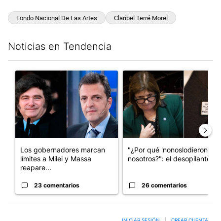
Fondo Nacional De Las Artes
Claribel Terré Morel
Noticias en Tendencia
Este listado muestra los artículos con más comentarios en los últim
Un artículo de tendencia con el título "Los gobernadores marcan
Un artículo de tendencia con e
Los gobernadores marcan
"¿Por qué 'nonoslodieron' a
límites a Milei y Massa
nosotros?": el desopilante ...
reapare...
23 comentarios
26 comentarios
INICIAR SESIÓN
|
CREAR CUENTA