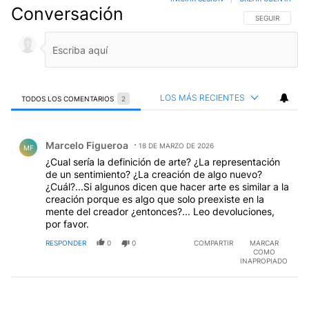
Conversación
SIGA ESTA CO
SEGUIR
LOS MÁS RECIENTES
TODOS LOS COMENTARIOS
2
Todos los comentarios
Comentario de Marcelo Figueroa.
Marcelo Figueroa
18 DE MARZO DE 2026
MF
¿Cual sería la definición de arte? ¿La representación
de un sentimiento? ¿La creación de algo nuevo?
¿Cuál?...Si algunos dicen que hacer arte es similar a la
creación porque es algo que solo preexiste en la
mente del creador ¿entonces?... Leo devoluciones,
por favor.
RESPONDER
0
0
COMPARTIR
MARCAR
COMO
INAPROPIADO