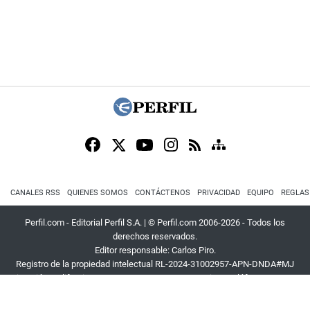
CANALES RSS
QUIENES SOMOS
CONTÁCTENOS
PRIVACIDAD
EQUIPO
REGLAS
Perfil.com - Editorial Perfil S.A.
| © Perfil.com 2006-2026 - Todos los
derechos reservados.
Editor responsable: Carlos Piro.
Registro de la propiedad intelectual RL-2024-31002957-APN-DNDA#MJ
Dirección:
California 2715
,
C1289ABI
,
CABA, Argentina
| Teléfono:
+54 9 11
3453 4567
| E-mail:
atencion@perfil.com