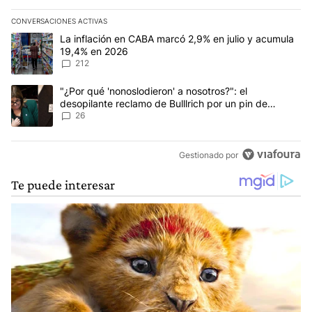
CONVERSACIONES ACTIVAS
Este listado muestra los artículos con más comentarios en los últim
Un artículo de tendencia con el título "La inflación en CABA marc
La inflación en CABA marcó 2,9% en julio y acumula
19,4% en 2026
212
Un artículo de tendencia con el título ""¿Por qué 'nonoslodieron' a
"¿Por qué 'nonoslodieron' a nosotros?": el
desopilante reclamo de Bulllrich por un pin de
Malvinas
26
Gestionado por