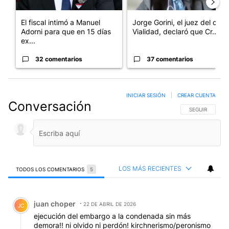
El fiscal intimó a Manuel
Jorge Gorini, el juez del caso
Adorni para que en 15 días
Vialidad, declaró que Cr...
ex...
32 comentarios
37 comentarios
INICIAR SESIÓN
|
CREAR CUENTA
Conversación
SIGA ESTA CO
SEGUIR
LOS MÁS RECIENTES
TODOS LOS COMENTARIOS
5
Todos los comentarios
Comentario de juan choper.
juan choper
22 DE ABRIL DE 2026
JC
ejecución del embargo a la condenada sin más
demora!! ni olvido ni perdón! kirchnerismo/peronismo