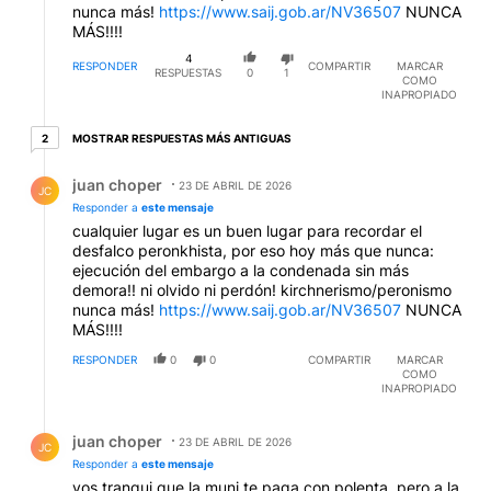
nunca más!
https://www.saij.gob.ar/NV36507
NUNCA
MÁS!!!!
4
RESPONDER
COMPARTIR
MARCAR
RESPUESTAS
0
1
COMO
INAPROPIADO
2 respuestas más antiguas
MOSTRAR RESPUESTAS MÁS ANTIGUAS
2
Respuesta de juan choper.
juan choper
23 DE ABRIL DE 2026
JC
Responder a
este mensaje
cualquier lugar es un buen lugar para recordar el
desfalco peronkhista, por eso hoy más que nunca:
ejecución del embargo a la condenada sin más
demora!! ni olvido ni perdón! kirchnerismo/peronismo
nunca más!
https://www.saij.gob.ar/NV36507
NUNCA
MÁS!!!!
RESPONDER
0
0
COMPARTIR
MARCAR
COMO
INAPROPIADO
Respuesta de juan choper.
juan choper
23 DE ABRIL DE 2026
JC
Responder a
este mensaje
vos tranqui que la muni te paga con polenta, pero a la