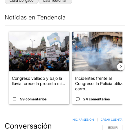
Clara Obligado
Lala Toutonian
Noticias en Tendencia
Este listado muestra los artículos con más comentarios en los últim
Un artículo de tendencia con el título "Congreso vallado y bajo
Un artículo de tendencia con el
Congreso vallado y bajo la
Incidentes frente al
lluvia: crece la protesta mi...
Congreso: la Policía utiliza
carro...
59 comentarios
24 comentarios
INICIAR SESIÓN
|
CREAR CUENTA
Conversación
SIGA ESTA CO
SEGUIR