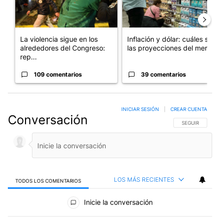
La violencia sigue en los
Inflación y dólar: cuáles son
alrededores del Congreso:
las proyecciones del merc...
rep...
109 comentarios
39 comentarios
INICIAR SESIÓN
|
CREAR CUENTA
Conversación
SIGA ESTA CO
SEGUIR
LOS MÁS RECIENTES
TODOS LOS COMENTARIOS
Todos los comentarios
Inicie la conversación