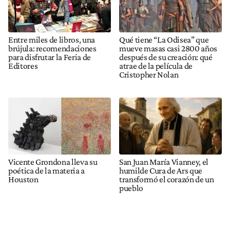
Entre miles de libros, una
Qué tiene “La Odisea” que
brújula: recomendaciones
mueve masas casi 2800 años
para disfrutar la Feria de
después de su creación: qué
Editores
atrae de la película de
Cristopher Nolan
Vicente Grondona lleva su
San Juan María Vianney, el
poética de la materia a
humilde Cura de Ars que
Houston
transformó el corazón de un
pueblo