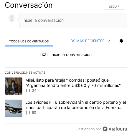
Conversación
SIGA ESTA CO
SEGUIR
LOS MÁS RECIENTES
TODOS LOS COMENTARIOS
Todos los comentarios
Inicie la conversación
CONVERSACIONES ACTIVAS
Este listado muestra los artículos con más comentarios en los últim
Un artículo de tendencia con el título "Milei, listo para 'atajar' 
Milei, listo para 'atajar' corridas: posteó que
"Argentina tendrá entre US$ 60 y 70 mil millones"
34
Un artículo de tendencia con el título "Los aviones F 16 sobrevola
Los aviones F 16 sobrevolarán el centro porteño y el
lunes participarán de la celebración de la Fuerza
Aérea
60
Gestionado por