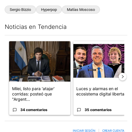
Sergio Bizzio
Hyperpop
Matías Moscoso
Noticias en Tendencia
Este listado muestra los artículos con más comentarios en los últim
Un artículo de tendencia con el título "Milei, listo para 'atajar
Un artículo de tendencia con el
Milei, listo para 'atajar'
Luces y alarmas en el
corridas: posteó que
ecosistema digital libertario
"Argent...
34 comentarios
35 comentarios
INICIAR SESIÓN
|
CREAR CUENTA