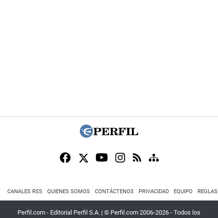
CANALES RSS
QUIENES SOMOS
CONTÁCTENOS
PRIVACIDAD
EQUIPO
REGLAS
Perfil.com - Editorial Perfil S.A.
| © Perfil.com 2006-2026 - Todos los