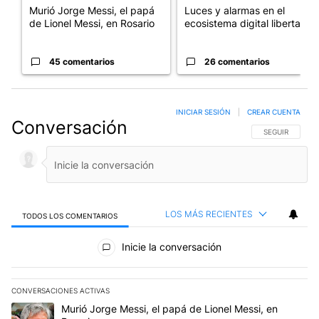
Murió Jorge Messi, el papá
Luces y alarmas en el
de Lionel Messi, en Rosario
ecosistema digital libertario
45 comentarios
26 comentarios
INICIAR SESIÓN
|
CREAR CUENTA
Conversación
SIGA ESTA CO
SEGUIR
LOS MÁS RECIENTES
TODOS LOS COMENTARIOS
Todos los comentarios
Inicie la conversación
CONVERSACIONES ACTIVAS
Este listado muestra los artículos con más comentarios en los últim
Un artículo de tendencia con el título "Murió Jorge Messi, el papá
Murió Jorge Messi, el papá de Lionel Messi, en