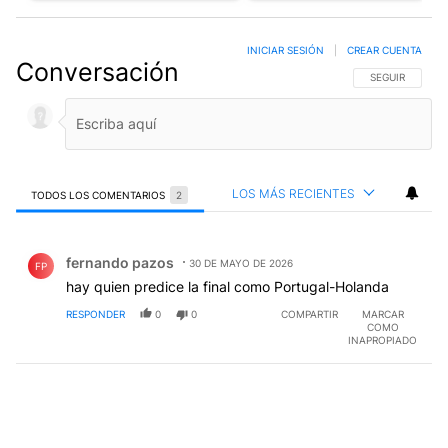
INICIAR SESIÓN
|
CREAR CUENTA
Conversación
SIGA ESTA CO
SEGUIR
LOS MÁS RECIENTES
TODOS LOS COMENTARIOS
2
Todos los comentarios
Comentario de fernando pazos.
fernando pazos
30 DE MAYO DE 2026
FP
hay quien predice la final como Portugal-Holanda
RESPONDER
0
0
COMPARTIR
MARCAR
COMO
INAPROPIADO