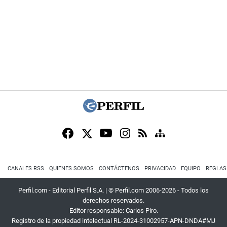
CANALES RSS
QUIENES SOMOS
CONTÁCTENOS
PRIVACIDAD
EQUIPO
REGLAS
Perfil.com - Editorial Perfil S.A.
| © Perfil.com 2006-2026 - Todos los
derechos reservados.
Editor responsable: Carlos Piro.
Registro de la propiedad intelectual RL-2024-31002957-APN-DNDA#MJ