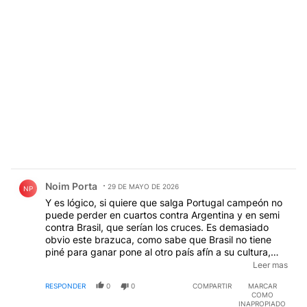
Comentario de Noim Porta.
Noim Porta
29 DE MAYO DE 2026
NP
Y es lógico, si quiere que salga Portugal campeón no
puede perder en cuartos contra Argentina y en semi
contra Brasil, que serían los cruces. Es demasiado
obvio este brazuca, como sabe que Brasil no tiene
piné para ganar pone al otro país afín a su cultura,
Portugal como ganador y eso hace que indique que
Leer mas
Argentina perderá contra ellos en cuartos. Veremos, la
RESPONDER
0
0
COMPARTIR
MARCAR
IA dice que le ganamos a Portugal en cuartos y a
COMO
Brasil en semis y que la final es otra vez Argentina-
INAPROPIADO