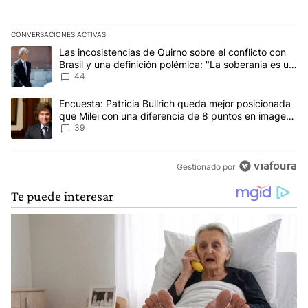
Francia.
CONVERSACIONES ACTIVAS
Este listado muestra los artículos con más comentarios en los últim
Un artículo de tendencia con el título "Las incosistencias de Quir
Las incosistencias de Quirno sobre el conflicto con
Brasil y una definición polémica: "La soberania es un
concepto antiguo"
44
Un artículo de tendencia con el título "Encuesta: Patricia Bullri
Encuesta: Patricia Bullrich queda mejor posicionada
que Milei con una diferencia de 8 puntos en imagen
negativa
39
Gestionado por