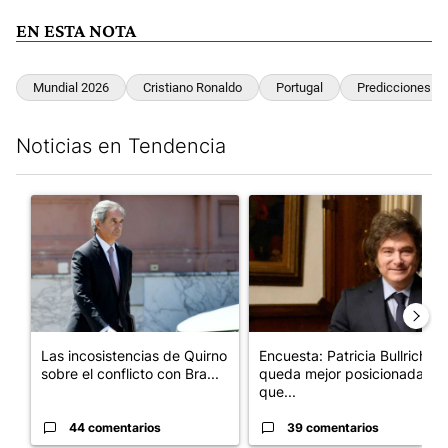
EN ESTA NOTA
Mundial 2026
Cristiano Ronaldo
Portugal
Predicciones De
Noticias en Tendencia
Este listado muestra los artículos con más comentarios en los últim
Un artículo de tendencia con el título "Las incosistencias de Qu
Un artículo de tendencia con e
Las incosistencias de Quirno
Encuesta: Patricia Bullrich
sobre el conflicto con Bra...
queda mejor posicionada
que...
44 comentarios
39 comentarios