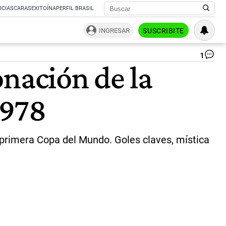
ICIAS
CARAS
EXITOÍNA
PERFIL BRASIL
INGRESAR
SUSCRIBITE
1
El
onación de la
le
de
Ma
1978
Ke
|
Ca
X
 primera Copa del Mundo. Goles claves, mística