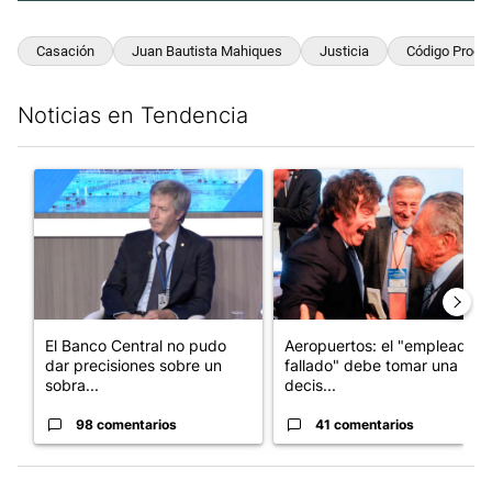
Casación
Juan Bautista Mahiques
Justicia
Código Proces
Noticias en Tendencia
Este listado muestra los artículos con más comentarios en los últim
Un artículo de tendencia con el título "El Banco Central no pud
Un artículo de tendencia con e
El Banco Central no pudo
Aeropuertos: el "empleado
dar precisiones sobre un
fallado" debe tomar una
sobra...
decis...
98 comentarios
41 comentarios