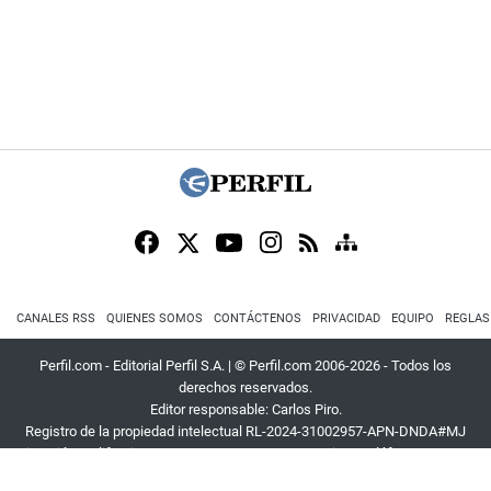
CANALES RSS
QUIENES SOMOS
CONTÁCTENOS
PRIVACIDAD
EQUIPO
REGLAS
Perfil.com - Editorial Perfil S.A.
| © Perfil.com 2006-2026 - Todos los
derechos reservados.
Editor responsable: Carlos Piro.
Registro de la propiedad intelectual RL-2024-31002957-APN-DNDA#MJ
Dirección:
California 2715
,
C1289ABI
,
CABA, Argentina
| Teléfono:
+54 9 11
3453 4567
| E-mail:
atencion@perfil.com