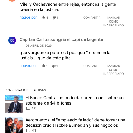
Milei y Cachavacha entre rejas, entonces la gente
creería en la justicia.
RESPONDER
4
1
COMPARTIR
MARCAR
COMO
INAPROPIADO
Comentario de Capitan Carlos sungria el capi de la gent
Capitan Carlos sungria el capi de la gente
CC
1 DE ABRIL DE 2026
que verguenza para los tipos que " creen en la
justicia... que da este pibe.
RESPONDER
1
1
COMPARTIR
MARCAR
COMO
INAPROPIADO
CONVERSACIONES ACTIVAS
Este listado muestra los artículos con más comentarios en los últim
Un artículo de tendencia con el título "El Banco Central no pudo 
El Banco Central no pudo dar precisiones sobre un
sobrante de $4 billones
98
Un artículo de tendencia con el título "Aeropuertos: el "empleado
Aeropuertos: el "empleado fallado" debe tomar una
decisión crucial sobre Eurnekian y sus negocios
41