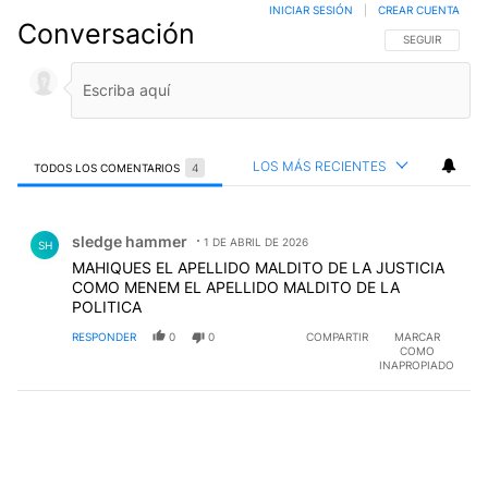
INICIAR SESIÓN
|
CREAR CUENTA
Conversación
SIGA ESTA CO
SEGUIR
LOS MÁS RECIENTES
TODOS LOS COMENTARIOS
4
Todos los comentarios
Comentario de sledge hammer.
sledge hammer
1 DE ABRIL DE 2026
SH
MAHIQUES EL APELLIDO MALDITO DE LA JUSTICIA
COMO MENEM EL APELLIDO MALDITO DE LA
POLITICA
RESPONDER
0
0
COMPARTIR
MARCAR
COMO
INAPROPIADO