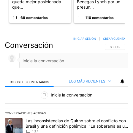
queda mejor posicionada
Benegas Lynch por un
que...
presun...
69 comentarios
116 comentarios
INICIAR SESIÓN
|
CREAR CUENTA
Conversación
SIGA ESTA CO
SEGUIR
LOS MÁS RECIENTES
TODOS LOS COMENTARIOS
Todos los comentarios
Inicie la conversación
CONVERSACIONES ACTIVAS
Este listado muestra los artículos con más comentarios en los últim
Un artículo de tendencia con el título "Las inconsistencias de Qui
Las inconsistencias de Quirno sobre el conflicto con
Brasil y una definición polémica: "La soberanía es un
concepto antiguo"
137