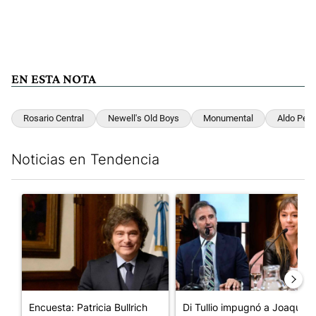
EN ESTA NOTA
Rosario Central
Newell's Old Boys
Monumental
Aldo Pedr
Noticias en Tendencia
Este listado muestra los artículos con más comentarios en los últim
Un artículo de tendencia con el título "Encuesta: Patricia Bull
Un artículo de tendencia con e
Encuesta: Patricia Bullrich
Di Tullio impugnó a Joaquín