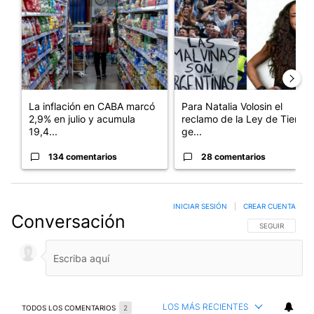
La inflación en CABA marcó
Para Natalia Volosin el
2,9% en julio y acumula
reclamo de la Ley de Tierras
19,4...
ge...
134 comentarios
28 comentarios
INICIAR SESIÓN
|
CREAR CUENTA
Conversación
SIGA ESTA CO
SEGUIR
LOS MÁS RECIENTES
TODOS LOS COMENTARIOS
2