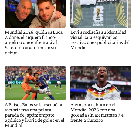
Mundial 2026: quién es Luca
Levi's rediseña su identidad
Zidane, el arquero franco-
visual para esquivar las
argelino que enfrentará a la
restricciones publicitarias del
Selección argentina en su
Mundial
debut
A Países Bajos se le escapó la
Alemania debutó en el
victoria tras una pelota
Mundial 2026 con una
parada de Japón: empate
goleada sin atenuantes 7-1
agónico y lluvia de goles en el
frente a Curazao
Mundial