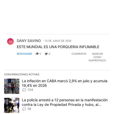
Comentario de DANY SAVINO.
DANY SAVINO
15 DE JUNIO DE 2026
DS
ESTE MUNDIAL ES UNA PORQUERIA INFUMABLE
RESPONDER
0
0
COMPARTIR
MARCAR
COMO
INAPROPIADO
CONVERSACIONES ACTIVAS
Este listado muestra los artículos con más comentarios en los últim
Un artículo de tendencia con el título "La inflación en CABA mar
La inflación en CABA marcó 2,9% en julio y acumula
19,4% en 2026
134
Un artículo de tendencia con el título "La policía arrestó a 12 p
La policía arrestó a 12 personas en la manifestación
contra la Ley de Propiedad Privada y hubo, al
menos, 3 agentes heridos
58