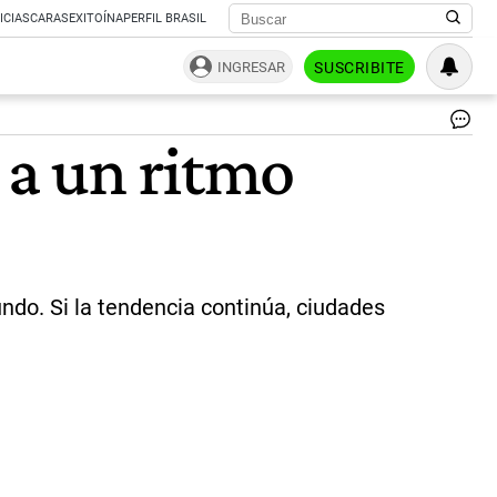
ICIAS
CARAS
EXITOÍNA
PERFIL BRASIL
INGRESAR
SUSCRIBITE
Gla
 a un ritmo
y
el
Hi
|
Sh
ndo. Si la tendencia continúa, ciudades