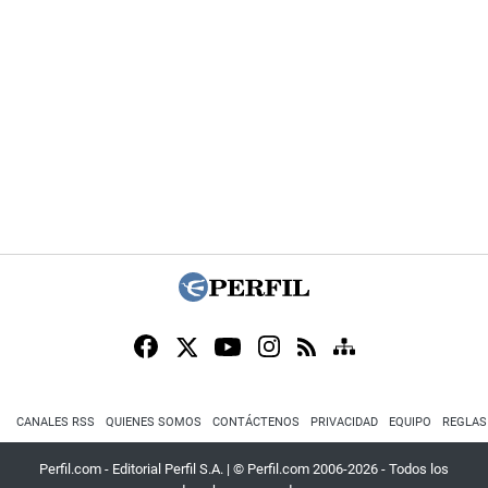
CANALES RSS
QUIENES SOMOS
CONTÁCTENOS
PRIVACIDAD
EQUIPO
REGLAS
Perfil.com - Editorial Perfil S.A.
| © Perfil.com 2006-2026 - Todos los