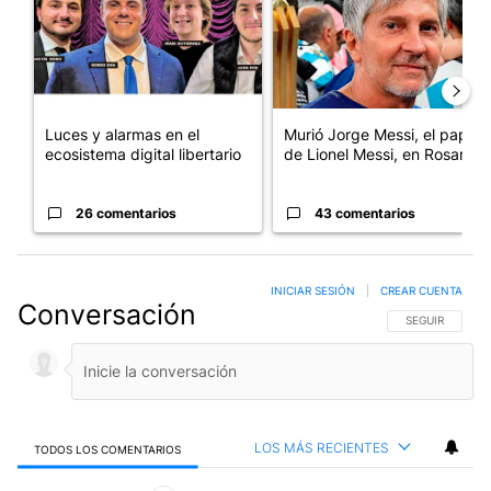
Luces y alarmas en el
Murió Jorge Messi, el papá
ecosistema digital libertario
de Lionel Messi, en Rosario
26 comentarios
43 comentarios
INICIAR SESIÓN
|
CREAR CUENTA
Conversación
SIGA ESTA CO
SEGUIR
LOS MÁS RECIENTES
TODOS LOS COMENTARIOS
Todos los comentarios