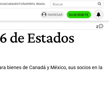
ICIAS
CARAS
EXITOÍNA
PERFIL BRASIL
INGRESAR
SUSCRIBITE
2
¿C
26 de Estados
rie
el
Mu
20
|
rep
ara bienes de Canadá y México, sus socios en la