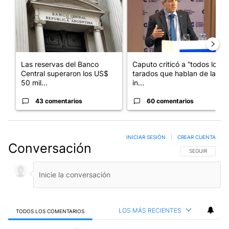
Las reservas del Banco
Caputo criticó a “todos los
Central superaron los US$
tarados que hablan de la
50 mil...
in...
43 comentarios
60 comentarios
INICIAR SESIÓN
|
CREAR CUENTA
Conversación
SIGA ESTA CO
SEGUIR
LOS MÁS RECIENTES
TODOS LOS COMENTARIOS
Todos los comentarios