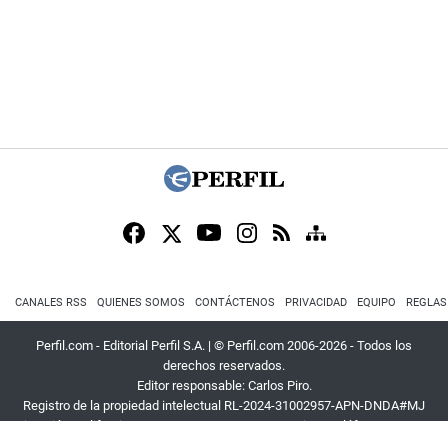
CANALES RSS
QUIENES SOMOS
CONTÁCTENOS
PRIVACIDAD
EQUIPO
REGLAS
Perfil.com - Editorial Perfil S.A.
| © Perfil.com 2006-2026 - Todos los
derechos reservados.
Editor responsable: Carlos Piro.
Registro de la propiedad intelectual RL-2024-31002957-APN-DNDA#MJ
Dirección:
California 2715
,
C1289ABI
,
CABA, Argentina
| Teléfono:
+54 9 11
3453 4567
| E-mail:
atencion@perfil.com