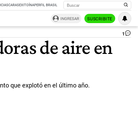
ICIAS
CARAS
EXITOÍNA
PERFIL BRASIL
INGRESAR
SUSCRIBITE
1
Fu
doras de aire en
po
las
fre
de
air
|
rep
ento que explotó en el último año.