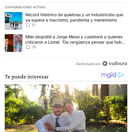
CONVERSACIONES ACTIVAS
Este listado muestra los artículos con más comentarios en los últim
Un artículo de tendencia con el título "Récord histórico de quie
Récord histórico de quiebras y un industricidio que
ya supera a macrismo, pandemia y menemismo
21
Un artículo de tendencia con el título "Milei despidió a Jorge Mes
Milei despidió a Jorge Messi y cuestionó a quienes
criticaron a Lionel: “Da vergüenza pensar que hubo
anti-Messi”
76
Gestionado por