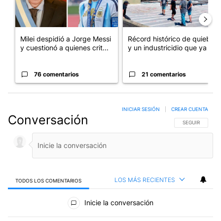
Milei despidió a Jorge Messi
Récord histórico de quiebras
y cuestionó a quienes crit...
y un industricidio que ya ...
76 comentarios
21 comentarios
INICIAR SESIÓN
|
CREAR CUENTA
Conversación
SIGA ESTA CO
SEGUIR
LOS MÁS RECIENTES
TODOS LOS COMENTARIOS
Todos los comentarios
Inicie la conversación