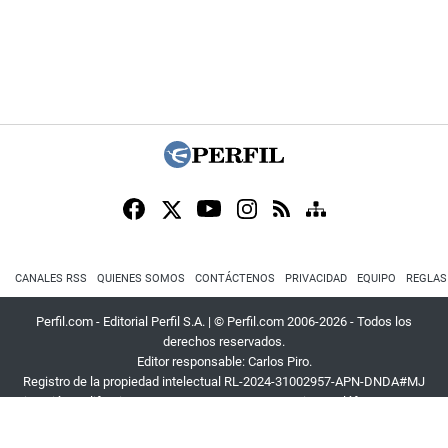
CANALES RSS
QUIENES SOMOS
CONTÁCTENOS
PRIVACIDAD
EQUIPO
REGLAS
Perfil.com - Editorial Perfil S.A.
| © Perfil.com 2006-2026 - Todos los
derechos reservados.
Editor responsable: Carlos Piro.
Registro de la propiedad intelectual RL-2024-31002957-APN-DNDA#MJ
Dirección:
California 2715
,
C1289ABI
,
CABA, Argentina
| Teléfono:
+54 9 11
3453 4567
| E-mail:
atencion@perfil.com