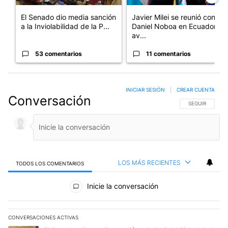
El Senado dio media sanción
Javier Milei se reunió con
a la Inviolabilidad de la P...
Daniel Noboa en Ecuador y
av...
53 comentarios
11 comentarios
INICIAR SESIÓN
|
CREAR CUENTA
Conversación
SIGA ESTA CO
SEGUIR
LOS MÁS RECIENTES
TODOS LOS COMENTARIOS
Todos los comentarios
Inicie la conversación
CONVERSACIONES ACTIVAS
Este listado muestra los artículos con más comentarios en los últim