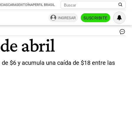
ICIAS
CARAS
EXITOÍNA
PERFIL BRASIL
INGRESAR
SUSCRIBITE
Eu
de abril
|
Fre
 de $6 y acumula una caída de $18 entre las