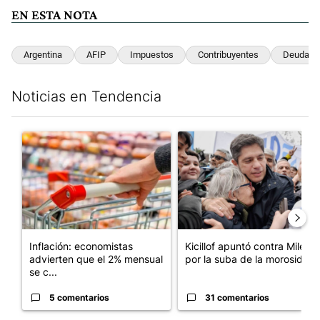
EN ESTA NOTA
Argentina
AFIP
Impuestos
Contribuyentes
Deudas
Noticias en Tendencia
Este listado muestra los artículos con más comentarios en los últim
Un artículo de tendencia con el título "Inflación: economistas a
Un artículo de tendencia con el
Inflación: economistas
Kicillof apuntó contra Milei
advierten que el 2% mensual
por la suba de la morosida...
se c...
5 comentarios
31 comentarios