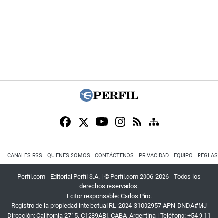
CANALES RSS
QUIENES SOMOS
CONTÁCTENOS
PRIVACIDAD
EQUIPO
REGLAS
Perfil.com - Editorial Perfil S.A.
| © Perfil.com 2006-2026 - Todos los
derechos reservados.
Editor responsable: Carlos Piro.
Registro de la propiedad intelectual RL-2024-31002957-APN-DNDA#MJ
Dirección:
California 2715
,
C1289ABI
,
CABA, Argentina
| Teléfono:
+54 9 11