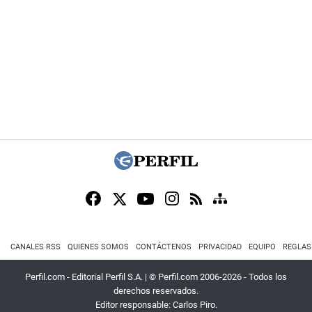
CANALES RSS
QUIENES SOMOS
CONTÁCTENOS
PRIVACIDAD
EQUIPO
REGLAS
Perfil.com - Editorial Perfil S.A.
| © Perfil.com 2006-2026 - Todos los
derechos reservados.
Editor responsable: Carlos Piro.