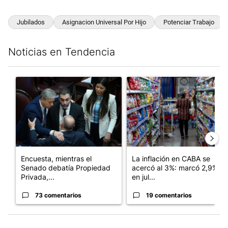
Jubilados
Asignacion Universal Por Hijo
Potenciar Trabajo
Noticias en Tendencia
Este listado muestra los artículos con más comentarios en los últim
Un artículo de tendencia con el título "Encuesta, mientras el
Un artículo de tendencia con e
Encuesta, mientras el
La inflación en CABA se
Senado debatía Propiedad
acercó al 3%: marcó 2,9%
Privada,...
en jul...
73 comentarios
19 comentarios