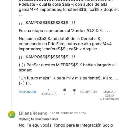
PdelEste - cual la colla $ala -; con autos de alta
gama/4x4 importadas; !chofere$$$¡; ca$h x doquier.
. .
¡ ¡ ¡ KAMPO$$$$$$$$$$$ ! ! !
Es una etapa superadora al 'Zurdo c/O.S.D.E.' . . .
No como e$o$ Kandidato$ de la Derecha K,
veraneando en PdelEste; autos de alta gama/4x4
importadas; !chofere$$$¡; ca$h x doquier. . .
¡ ¡ ¡ KAMPO$$$$$$$$$$$ ! ! !
( ( ( Pen$ar q estes MIEDRE$$$ K habían largado el
slogan:
"Un futuro mejor" -( para mi y mis pariente$, Klaro. . .
)- ) ) ).
1
RESPONDER
COMPARTIR
MARCAR
RESPUESTA
2
1
COMO
INAPROPIADO
Respuesta de Liliana Rosano.
Liliana Rosano
20 DE FEBRERO DE 2024
LR
Replying to deactivated user
No. Te equivocás. Fondo para la Integración Socio