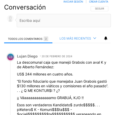
INICIAR SESIÓN
|
CREAR CUENTA
Conversación
SIGA ESTA CO
SEGUIR
LOS MÁS RECIENTES
TODOS LOS COMENTARIOS
2
Todos los comentarios
Comentario de Lujan Diego.
Lujan Diego
20 DE FEBRERO DE 2024
LD
La descomunal caja que manejó Grabois con aval K y
de Alberto Fernández:
US$ 244 millones en cuatro años.
“El fondo fiduciario que manejaba Juan Grabois gastó
$130 millones en viáticos y comisiones el año pasado”.
. . ¿ Q ME KONTUR$I ? ¿?
¡¡ Váaaaaaaaaaaaaamo GRABUÁ, KJO !!
Esos son verdaderos Kandidato$ zurdo$$$$$. . .
piKetero$ K - Komuni$$$ta$$$ -
$ociali$$$$$$$$$ta$$$$$$$$$$ veraneando en