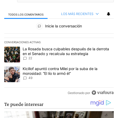
LOS MÁS RECIENTES
TODOS LOS COMENTARIOS
Todos los comentarios
Inicie la conversación
CONVERSACIONES ACTIVAS
Este listado muestra los artículos con más comentarios en los últim
Un artículo de tendencia con el título "La Rosada busca culpables
La Rosada busca culpables después de la derrota
en el Senado y recalcula su estrategia
22
Un artículo de tendencia con el título "Kicillof apuntó contra Milei 
Kicillof apuntó contra Milei por la suba de la
morosidad: “El lío lo armó él”
49
Gestionado por