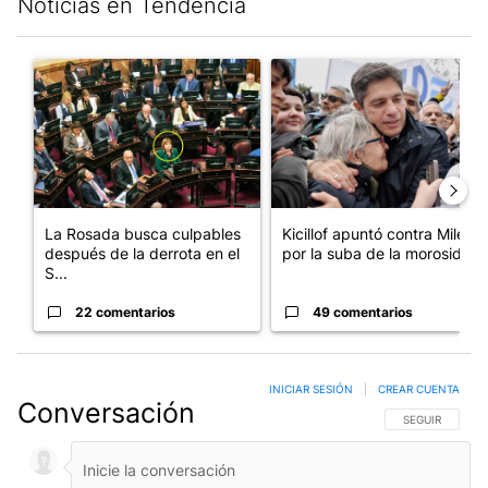
Noticias en Tendencia
Este listado muestra los artículos con más comentarios en los últim
Un artículo de tendencia con el título "La Rosada busca culpabl
Un artículo de tendencia con el
La Rosada busca culpables
Kicillof apuntó contra Milei
después de la derrota en el
por la suba de la morosida...
S...
22 comentarios
49 comentarios
INICIAR SESIÓN
|
CREAR CUENTA
Conversación
SIGA ESTA CO
SEGUIR