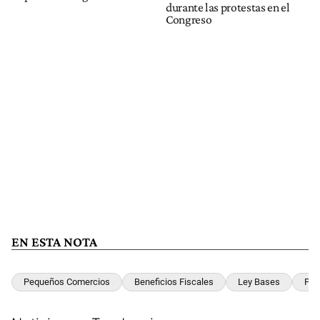
durante las protestas en el
Congreso
EN ESTA NOTA
Pequeños Comercios
Beneficios Fiscales
Ley Bases
Paq