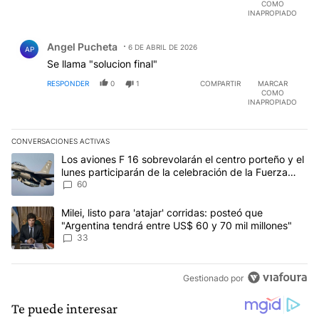
COMO
INAPROPIADO
Comentario de Angel Pucheta.
Angel Pucheta
6 DE ABRIL DE 2026
AP
Se llama "solucion final"
RESPONDER
0
1
COMPARTIR
MARCAR
COMO
INAPROPIADO
CONVERSACIONES ACTIVAS
Este listado muestra los artículos con más comentarios en los últim
Un artículo de tendencia con el título "Los aviones F 16 sobrevola
Los aviones F 16 sobrevolarán el centro porteño y el
lunes participarán de la celebración de la Fuerza
Aérea
60
Un artículo de tendencia con el título "Milei, listo para 'atajar' 
Milei, listo para 'atajar' corridas: posteó que
"Argentina tendrá entre US$ 60 y 70 mil millones"
33
Gestionado por