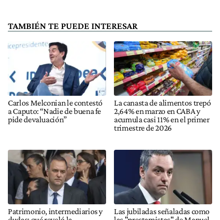
TAMBIÉN TE PUEDE INTERESAR
Carlos Melconian le contestó
La canasta de alimentos trepó
a Caputo: “Nadie de buena fe
2,64% en marzo en CABA y
pide devaluación”
acumula casi 11% en el primer
trimestre de 2026
Patrimonio, intermediarios y
Las jubiladas señaladas como
dudas: qué reveló la
las "prestamistas" de Manuel