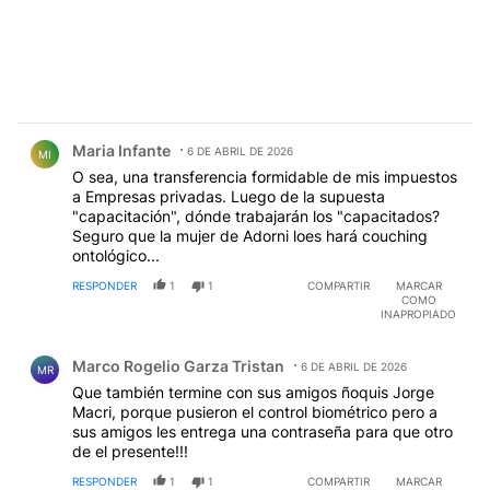
Comentario de Maria Infante.
Maria Infante
6 DE ABRIL DE 2026
MI
O sea, una transferencia formidable de mis impuestos
a Empresas privadas. Luego de la supuesta
"capacitación", dónde trabajarán los "capacitados?
Seguro que la mujer de Adorni loes hará couching
ontológico...
RESPONDER
1
1
COMPARTIR
MARCAR
COMO
INAPROPIADO
Comentario de Marco Rogelio Garza Tristan.
Marco Rogelio Garza Tristan
6 DE ABRIL DE 2026
MR
Que también termine con sus amigos ñoquis Jorge
Macri, porque pusieron el control biométrico pero a
sus amigos les entrega una contraseña para que otro
de el presente!!!
RESPONDER
1
1
COMPARTIR
MARCAR