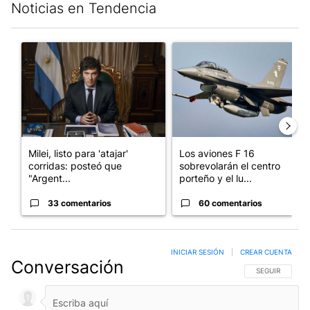
Noticias en Tendencia
Este listado muestra los artículos con más comentarios en los últim
Un artículo de tendencia con el título "Milei, listo para 'atajar
Un artículo de tendencia con e
Milei, listo para 'atajar'
Los aviones F 16
corridas: posteó que
sobrevolarán el centro
"Argent...
porteño y el lu...
33 comentarios
60 comentarios
INICIAR SESIÓN
|
CREAR CUENTA
Conversación
SIGA ESTA CO
SEGUIR