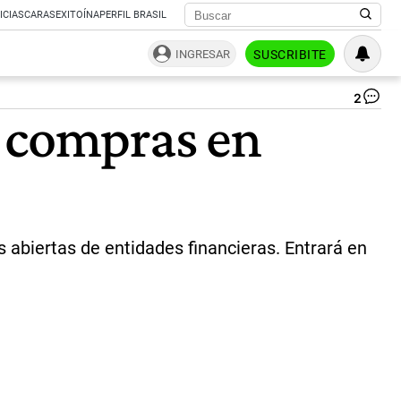
ICIAS
CARAS
EXITOÍNA
PERFIL BRASIL
INGRESAR
SUSCRIBITE
2
Cu
a compras en
au
el
cor
va
tra
la
as
de
 abiertas de entidades financieras. Entrará en
Ba
|
Te