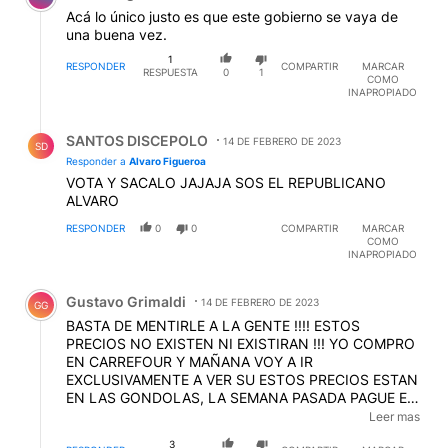
no será una maravilla. Ah...y no todo es asado en la
Acá lo único justo es que este gobierno se vaya de
mesa.
una buena vez.
1
RESPONDER
COMPARTIR
MARCAR
RESPUESTA
0
1
COMO
INAPROPIADO
Respuesta de SANTOS DISCEPOLO.
SANTOS DISCEPOLO
14 DE FEBRERO DE 2023
SD
Responder a
Alvaro Figueroa
VOTA Y SACALO JAJAJA SOS EL REPUBLICANO
ALVARO
RESPONDER
0
0
COMPARTIR
MARCAR
COMO
INAPROPIADO
Comentario de Gustavo Grimaldi.
Gustavo Grimaldi
14 DE FEBRERO DE 2023
GG
BASTA DE MENTIRLE A LA GENTE !!!! ESTOS
PRECIOS NO EXISTEN NI EXISTIRAN !!! YO COMPRO
EN CARREFOUR Y MAÑANA VOY A IR
EXCLUSIVAMENTE A VER SU ESTOS PRECIOS ESTAN
EN LAS GONDOLAS, LA SEMANA PASADA PAGUE EL
KG DE TAPA DE NALGA $2.200 Y LA COLITA DE
Leer mas
CUADRIL A $2.400, RENUNCIEN MANGA DE
3