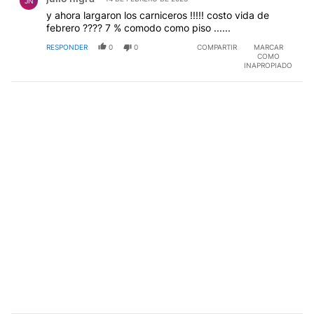
JN
y ahora largaron los carniceros !!!!! costo vida de
febrero ???? 7 % comodo como piso ......
RESPONDER
0
0
COMPARTIR
MARCAR
COMO
INAPROPIADO