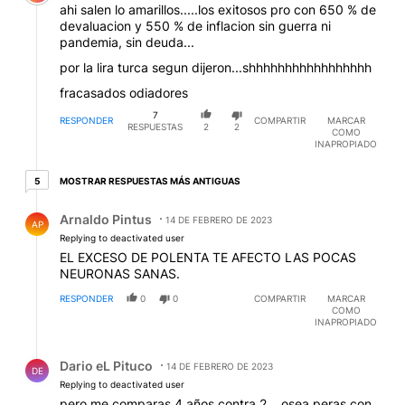
ahi salen lo amarillos.....los exitosos pro con 650 % de
devaluacion y 550 % de inflacion sin guerra ni
pandemia, sin deuda...
por la lira turca segun dijeron...shhhhhhhhhhhhhhhhh
fracasados odiadores
7
RESPONDER
COMPARTIR
MARCAR
RESPUESTAS
2
2
COMO
INAPROPIADO
5 respuestas más antiguas
MOSTRAR RESPUESTAS MÁS ANTIGUAS
5
Respuesta de Arnaldo Pintus.
Arnaldo Pintus
14 DE FEBRERO DE 2023
AP
Replying to deactivated user
EL EXCESO DE POLENTA TE AFECTO LAS POCAS
NEURONAS SANAS.
RESPONDER
0
0
COMPARTIR
MARCAR
COMO
INAPROPIADO
Respuesta de Dario eL Pituco.
Dario eL Pituco
14 DE FEBRERO DE 2023
DE
Replying to deactivated user
pero me comparas 4 años contra 2... osea peras con