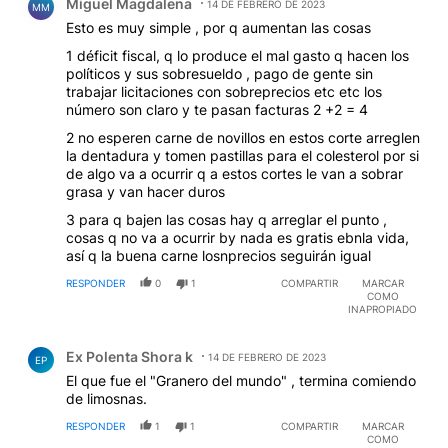
Miguel Magdalena
14 DE FEBRERO DE 2023
MM
Esto es muy simple , por q aumentan las cosas
1 déficit fiscal, q lo produce el mal gasto q hacen los
políticos y sus sobresueldo , pago de gente sin
trabajar licitaciones con sobreprecios etc etc los
número son claro y te pasan facturas 2 +2 = 4
2 no esperen carne de novillos en estos corte arreglen
la dentadura y tomen pastillas para el colesterol por si
de algo va a ocurrir q a estos cortes le van a sobrar
grasa y van hacer duros
3 para q bajen las cosas hay q arreglar el punto ,
cosas q no va a ocurrir by nada es gratis ebnla vida,
así q la buena carne losnprecios seguirán igual
RESPONDER
0
1
COMPARTIR
MARCAR
COMO
INAPROPIADO
Comentario de Ex Polenta Shora k.
Ex Polenta Shora k
14 DE FEBRERO DE 2023
EP
El que fue el "Granero del mundo" , termina comiendo
de limosnas.
RESPONDER
1
1
COMPARTIR
MARCAR
COMO