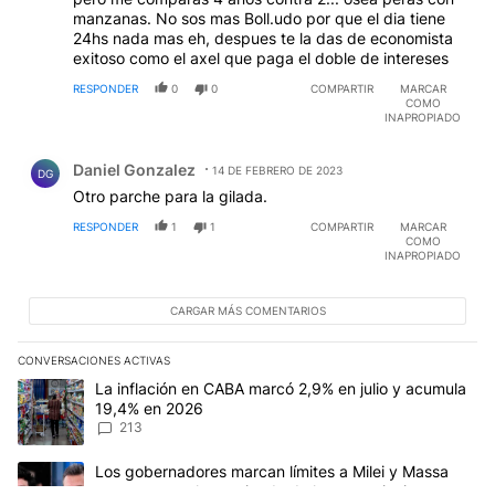
manzanas. No sos mas Boll.udo por que el dia tiene
24hs nada mas eh, despues te la das de economista
exitoso como el axel que paga el doble de intereses
RESPONDER
0
0
COMPARTIR
MARCAR
COMO
INAPROPIADO
Comentario de Daniel Gonzalez.
Daniel Gonzalez
14 DE FEBRERO DE 2023
DG
Otro parche para la gilada.
RESPONDER
1
1
COMPARTIR
MARCAR
COMO
INAPROPIADO
CARGAR MÁS COMENTARIOS
CONVERSACIONES ACTIVAS
Este listado muestra los artículos con más comentarios en los últim
Un artículo de tendencia con el título "La inflación en CABA marc
La inflación en CABA marcó 2,9% en julio y acumula
19,4% en 2026
213
Un artículo de tendencia con el título "Los gobernadores marcan l
Los gobernadores marcan límites a Milei y Massa
reaparece en la trastienda de las negociaciones