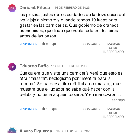
Comentario de Dario eL Pituco.
Dario eL Pituco
14 DE FEBRERO DE 2023
DE
los prezios justos de los cuidados de la devolucion del
iva jajajaja siempre y cuando tengas 10 lucas para
gastar en las carnicerias. Que gobierno de craneos
economicos, que lindo que vuele todo por los aires
antes de las pasos.
RESPONDER
0
0
COMPARTIR
MARCAR
COMO
INAPROPIADO
Comentario de Eduardo Buffa.
Eduardo Buffa
14 DE FEBRERO DE 2023
EB
Cualquiera que visite una carnicería verá que esto es
otra "massita", neologismo por "mentira para la
tribuna". Se parece al tiro débil al arco (masita), que
muestra que el jugador no sabe qué hacer con la
pelota y no tiene a quien pasarla. Y en marzo-abril
empezará a faltar carne porque gracias a Néstor en
Leer mas
su momento, a Cristina en sus dos momentos y al
RESPONDER
1
0
COMPARTIR
MARCAR
actual gobierno tripartito, la población vacuna bajó y
COMO
nunca se recuperó, con una baja secundaria actual
INAPROPIADO
por la sequía. Podés descontar por débito, pero las
Comentario de Alvaro Figueroa.
vacas no salen por arte de magia. Lleva dos a tres
Alvaro Figueroa
años recuperar uno malo. Y todo indica que este 2023
14 DE FEBRERO DE 2023
AF