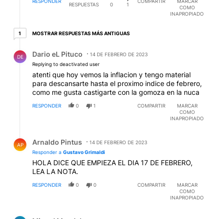
DELINCUENTES !!!!
RESPONDER
COMPARTIR
MARCAR
RESPUESTAS
0
1
COMO
INAPROPIADO
1 respuesta más antiguas
MOSTRAR RESPUESTAS MÁS ANTIGUAS
1
Respuesta de Dario eL Pituco.
Dario eL Pituco
14 DE FEBRERO DE 2023
DE
Replying to deactivated user
atenti que hoy vemos la inflacion y tengo material
para descansarte hasta el proximo indice de febrero,
como me gusta castigarte con la gomoza en la nuca
RESPONDER
0
1
COMPARTIR
MARCAR
COMO
INAPROPIADO
Respuesta de Arnaldo Pintus.
Arnaldo Pintus
14 DE FEBRERO DE 2023
AP
Responder a
Gustavo Grimaldi
HOLA DICE QUE EMPIEZA EL DIA 17 DE FEBRERO,
LEA LA NOTA.
RESPONDER
0
0
COMPARTIR
MARCAR
COMO
INAPROPIADO
Comentario de Miguel Magdalena.