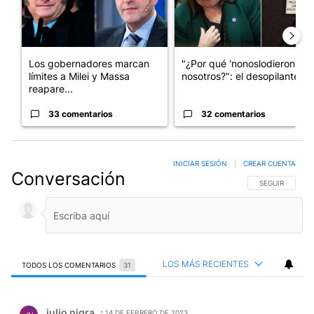
Los gobernadores marcan
"¿Por qué 'nonoslodieron' a
límites a Milei y Massa
nosotros?": el desopilante ...
reapare...
33 comentarios
32 comentarios
INICIAR SESIÓN
|
CREAR CUENTA
Conversación
SIGA ESTA CO
SEGUIR
LOS MÁS RECIENTES
TODOS LOS COMENTARIOS
31
Todos los comentarios
Comentario de julio nigra.
julio nigra
14 DE FEBRERO DE 2023