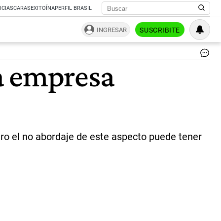
ICIAS
CARAS
EXITOÍNA
PERFIL BRASIL
INGRESAR
SUSCRIBITE
Dí
a empresa
de
las
mic
pe
y
me
em
|
ro el no abordaje de este aspecto puede tener
Sh